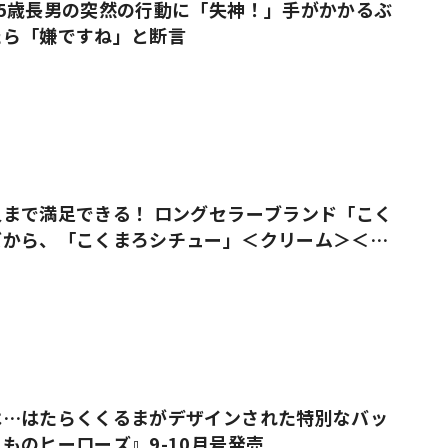
5歳長男の突然の行動に「失神！」手がかかるぶ
たら「嫌ですね」と断言
まで満足できる！ ロングセラーブランド「こく
ズから、「こくまろシチュー」＜クリーム＞＜ビ
売
は…はたらくくるまがデザインされた特別なバッ
ものヒーローズ』9-10月号発売