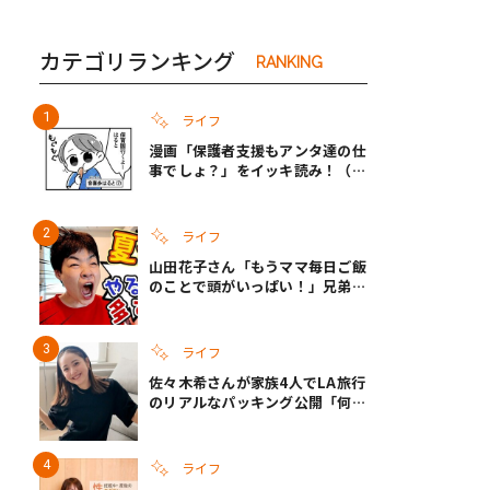
カテゴリランキング
RANKING
ライフ
漫画「保護者支援もアンタ達の仕
事でしょ？」をイッキ読み！（右
タップ＞で読める！）
ライフ
山田花子さん「もうママ毎日ご飯
のことで頭がいっぱい！」兄弟夏
休みのリアルな生活に共感しかな
い
ライフ
佐々木希さんが家族4人でLA旅行
のリアルなパッキング公開「何が
あるかわからないから、人生」い
ざというときの備えも
ライフ