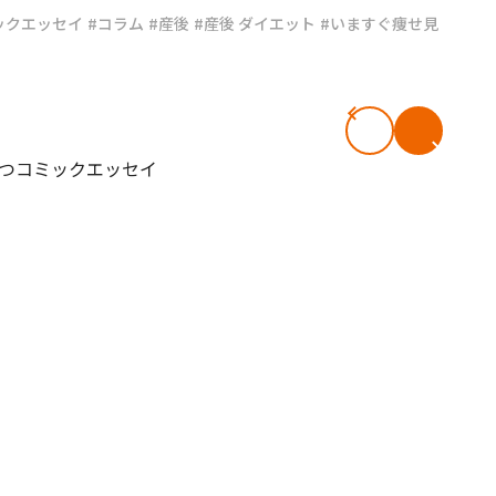
ックエッセイ
#コラム
#産後
#産後 ダイエット
#いますぐ痩せ見
#共働き夫婦のセブンルール
#共働
ビーニュース
#マタニティニュース