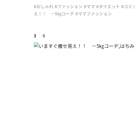
#おしゃれ
#ファッション
#ママ
#ダイエット
#コミ
え！！ －5㎏コーデ
#ママファッション
#ワンオペ育児
#コミックエッセイ
3
6
#渡邊大地の令和的ワーパパ道
#ベ