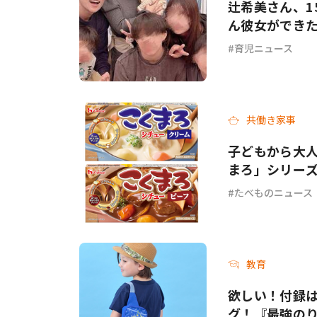
辻希美さん、1
ん彼女ができ
育児ニュース
共働き家事
子どもから大人
まろ」シリー
ーフ＞が新発
たべものニュース
教育
欲しい！付録
グ！『最強のり