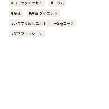
#コミックエッセイ
#コラム
#産後
#産後 ダイエット
き夫婦
#産休
#育休
#いますぐ痩せ見え！！ －5㎏コーデ
#ママファッション