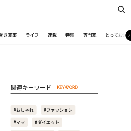
働き家事
ライフ
連載
特集
専門家
とっておき
関連キーワード
KEYWORD
#おしゃれ
#ファッション
#ママ
#ダイエット