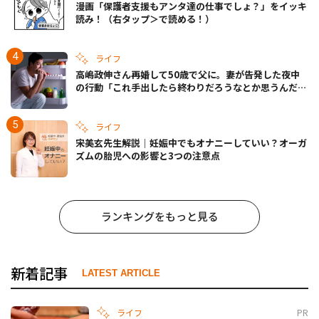
漫画「保護者支援もアンタ達の仕事でしょ？」をイッキ
読み！（右タップ＞で読める！）
ライフ
高嶋政伸さん再婚して50歳で父に。妻が告発した夜中
の行動「これ手出したら終わりだろうなとか思うんだけ
ども……」
ライフ
宋美玄先生解説｜妊娠中でもオナニーしていい？オーガ
ズムの胎児への影響と3つの注意点
ランキングをもっと見る
新着記事
LATEST ARTICLE
ライフ
PR