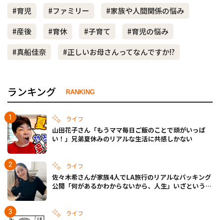
#育児
#ファミリー
#家族や人間関係の悩み
#産後
#育休
#子育て
#育児の悩み
#真船佳奈
#正しいお母さんってなんですか!?
ランキング
RANKING
ライフ
山田花子さん「もうママ毎日ご飯のことで頭がいっぱ
い！」兄弟夏休みのリアルな生活に共感しかない
ライフ
佐々木希さんが家族4人でLA旅行のリアルなパッキング
公開「何があるかわからないから、人生」いざというと
きの備えも
ライフ