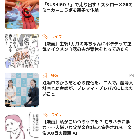
「SUSHIGO！」で走り出す！スシロー×GRの
ミニカーコラボを親子で体験
ライフ
【漫画】生後1カ月の赤ちゃんにポテチって正
気!? イクメン自認の夫が育休をとってみたら
妊娠
PR
妊娠中のからだと心の変化を、二人で。産婦人
科医と助産師が、プレママ・プレパパに伝えた
いこと
ライフ
【漫画】私がこいつのケアを？ モラハラに暴
力……大嫌いな父が余命1年と宣告される｜余
命300日の毒親 #1