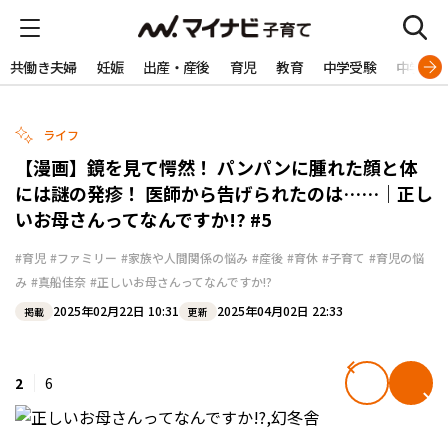
共働き夫婦
妊娠
出産・産後
育児
教育
中学受験
中学生
ライフ
【漫画】鏡を見て愕然！ パンパンに腫れた顔と体
には謎の発疹！ 医師から告げられたのは……｜正し
いお母さんってなんですか!? #5
#育児
#ファミリー
#家族や人間関係の悩み
#産後
#育休
#子育て
#育児の悩
み
#真船佳奈
#正しいお母さんってなんですか!?
2025年02月22日 10:31
2025年04月02日 22:33
掲載
更新
2
6