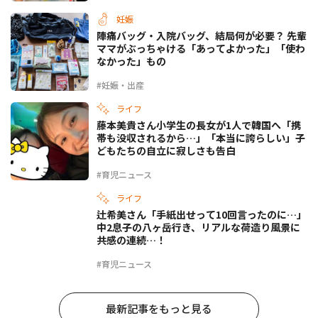
妊娠
陣痛バッグ・入院バッグ、結局何が必要？ 先輩
ママがぶっちゃける「あってよかった」「使わ
なかった」もの
#妊娠・出産
ライフ
藤本美貴さん小学生の長女が1人で韓国へ「携
帯も没収されるから…」「本当に誇らしい」子
どもたちの自立に寂しさも告白
#育児ニュース
ライフ
辻希美さん「手紙出せって10回言ったのに…」
中2息子の八ヶ岳行き、リアルな荷造り風景に
共感の連続…！
#育児ニュース
最新記事をもっと見る