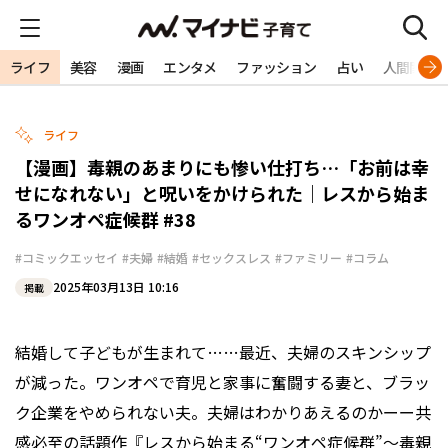
ライフ
美容
漫画
エンタメ
ファッション
占い
人間関係
ライフ
【漫画】毒親のあまりにも惨い仕打ち…「お前は幸
せになれない」と呪いをかけられた｜レスから始ま
るワンオペ症候群 #38
#コミックエッセイ
#夫婦
#結婚
#セックスレス
#ファミリー
#コラム
2025年03月13日 10:16
掲載
結婚して子どもが生まれて……最近、夫婦のスキンシップ
が減った。ワンオペで育児と家事に奮闘する妻と、ブラッ
ク企業をやめられない夫。夫婦はわかりあえるのかーー共
感必至の話題作『レスから始まる“ワンオペ症候群”～毒親