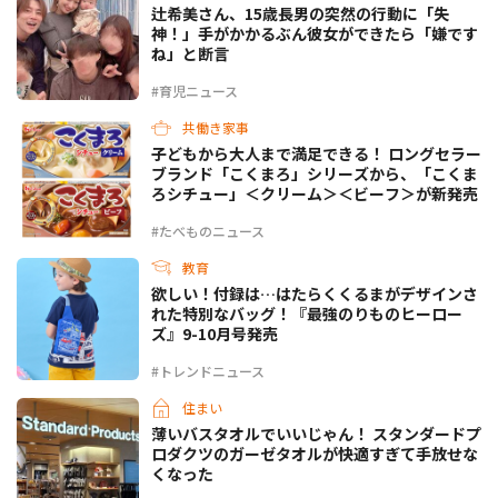
辻希美さん、15歳長男の突然の行動に「失
神！」手がかかるぶん彼女ができたら「嫌です
ね」と断言
#育児ニュース
共働き家事
子どもから大人まで満足できる！ ロングセラー
ブランド「こくまろ」シリーズから、「こくま
ろシチュー」＜クリーム＞＜ビーフ＞が新発売
#たべものニュース
教育
欲しい！付録は…はたらくくるまがデザインさ
れた特別なバッグ！『最強のりものヒーロー
ズ』9-10月号発売
#トレンドニュース
住まい
薄いバスタオルでいいじゃん！ スタンダードプ
ロダクツのガーゼタオルが快適すぎて手放せな
くなった