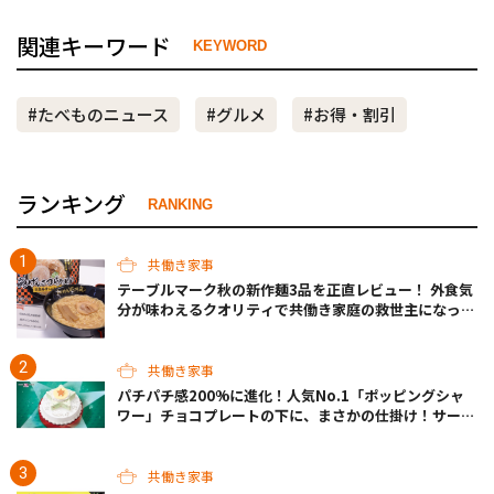
関連キーワード
KEYWORD
#たべものニュース
#グルメ
#お得・割引
ランキング
RANKING
共働き家事
テーブルマーク秋の新作麺3品を正直レビュー！ 外食気
分が味わえるクオリティで共働き家庭の救世主になって
くれそう♡
共働き家事
パチパチ感200%に進化！人気No.1「ポッピングシャ
ワー」チョコプレートの下に、まさかの仕掛け！サーテ
ィワンの限定ケーキが最高
共働き家事