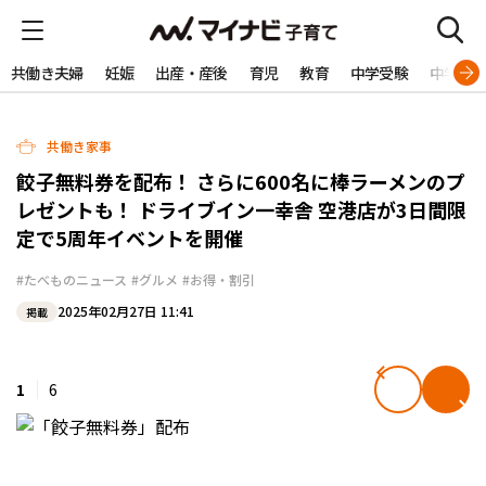
共働き夫婦
妊娠
出産・産後
育児
教育
中学受験
中学生
共働き家事
餃子無料券を配布！ さらに600名に棒ラーメンのプ
レゼントも！ ドライブイン一幸舎 空港店が3日間限
定で5周年イベントを開催
#たべものニュース
#グルメ
#お得・割引
2025年02月27日 11:41
掲載
1
6