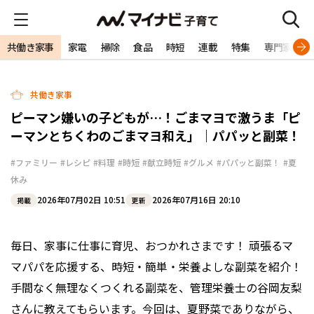
共働き家事
家電
掃除
食品
時短
連載
特集
専門家
共働き家事
ピーマン嫌いの子どもが…！ごまマヨで激うま「ピ
ーマンとちくわのごまマヨ和え」｜パパッと副菜！
#ファミリー
#レシピ
#料理
#時短
#献立時短
#グルメ
#パパッと副菜！
#夏
休み
2026年07月02日 10:51
2026年07月16日 20:10
掲載
更新
毎日、家事に仕事に育児、おつかれさまです！ 頑張るマ
マパパを応援する、時短・簡単・栄養よしな副菜を紹介！
手間なく無理なくつくれる副菜を、管理栄養士の谷岡友梨
さんに教えてもらいます。今回は、夏野菜でありながら、