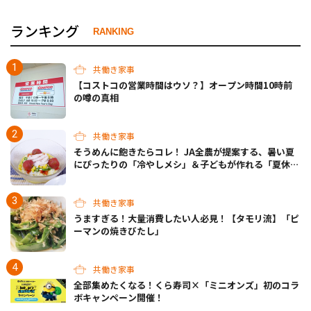
ランキング
RANKING
共働き家事
【コストコの営業時間はウソ？】オープン時間10時前
の噂の真相
共働き家事
そうめんに飽きたらコレ！ JA全農が提案する、暑い夏
にぴったりの「冷やしメシ」＆子どもが作れる「夏休み
お留守番ランチ」各3選
共働き家事
うますぎる！大量消費したい人必見！【タモリ流】「ピ
ーマンの焼きびたし」
共働き家事
全部集めたくなる！くら寿司×「ミニオンズ」初のコラ
ボキャンペーン開催！