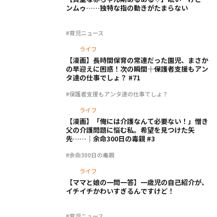
ンムゥ……独特な指の動きがたまらない
#育児ニュース
ライフ
【漫画】長時間保育の常連だった園児、まさか
の早迎えに困惑！次の瞬間――｜保護者支援もアン
タ達の仕事でしょ？ #71
#保護者支援もアンタ達の仕事でしょ？
ライフ
【漫画】「俺には介護なんて必要ない！」憎き
父の介護問題に悩む私。希望を見つけた矢
先……｜余命300日の毒親 #3
#余命300日の毒親
ライフ
【ママと娘の一問一答】一歳児の自己紹介が、
イチイチかわいすぎるんですけど！
#育児ニュース