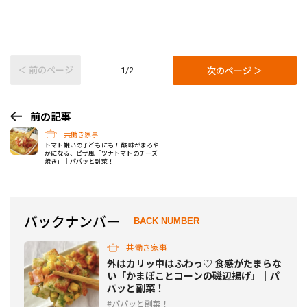
＜ 前のページ
次のページ ＞
1/2
前の記事
共働き家事
トマト嫌いの子どもにも！ 酸味がまろや
かになる、ピザ風「ツナトマトのチーズ
焼き」｜パパッと副菜！
バックナンバー
BACK NUMBER
共働き家事
外はカリッ中はふわっ♡ 食感がたまらな
い「かまぼことコーンの磯辺揚げ」｜パ
パッと副菜！
パパッと副菜！