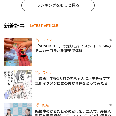
ランキングをもっと見る
新着記事
LATEST ARTICLE
ライフ
PR
「SUSHIGO！」で走り出す！スシロー×GRの
ミニカーコラボを親子で体験
ライフ
【漫画】生後1カ月の赤ちゃんにポテチって正
気!? イクメン自認の夫が育休をとってみたら
妊娠
PR
妊娠中のからだと心の変化を、二人で。産婦人
科医と助産師が、プレママ・プレパパに伝えた