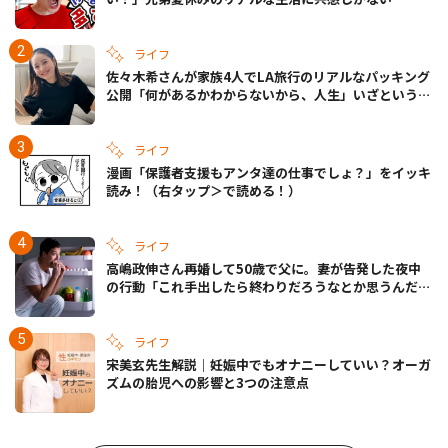
ライフ
佐々木希さんが家族4人でLA旅行のリアルなパッキング
公開「何があるかわからないから、人生」いざというと
きの備えも
ライフ
漫画「保護者支援もアンタ達の仕事でしょ？」をイッキ
読み！（右タップ＞で読める！）
ライフ
高嶋政伸さん再婚して50歳で父に。妻が告発した夜中
の行動「これ手出したら終わりだろうなとか思うんだけ
ども……」
ライフ
宋美玄先生解説｜妊娠中でもオナニーしていい？オーガ
ズムの胎児への影響と3つの注意点