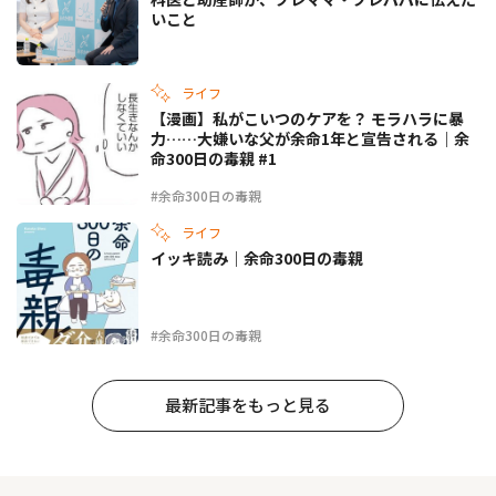
いこと
ライフ
【漫画】私がこいつのケアを？ モラハラに暴
力……大嫌いな父が余命1年と宣告される｜余
命300日の毒親 #1
#余命300日の毒親
ライフ
イッキ読み｜余命300日の毒親
#余命300日の毒親
最新記事をもっと見る