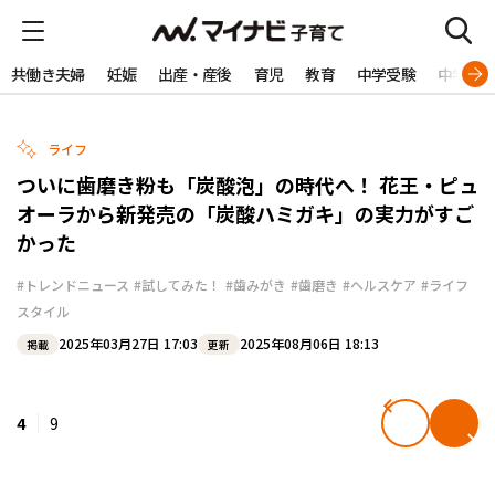
共働き夫婦
妊娠
出産・産後
育児
教育
中学受験
中学生
ライフ
ついに歯磨き粉も「炭酸泡」の時代へ！ 花王・ピュ
オーラから新発売の「炭酸ハミガキ」の実力がすご
かった
#トレンドニュース
#試してみた！
#歯みがき
#歯磨き
#ヘルスケア
#ライフ
スタイル
2025年03月27日 17:03
2025年08月06日 18:13
掲載
更新
4
9