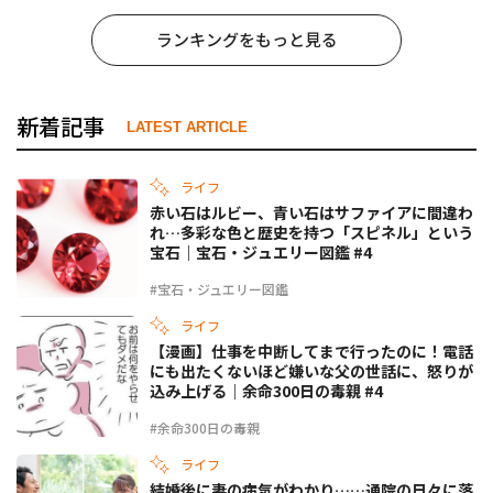
ランキングをもっと見る
新着記事
LATEST ARTICLE
ライフ
赤い石はルビー、青い石はサファイアに間違わ
れ…多彩な色と歴史を持つ「スピネル」という
宝石｜宝石・ジュエリー図鑑 #4
#宝石・ジュエリー図鑑
ライフ
【漫画】仕事を中断してまで行ったのに！電話
にも出たくないほど嫌いな父の世話に、怒りが
込み上げる｜余命300日の毒親 #4
#余命300日の毒親
ライフ
結婚後に妻の病気がわかり……通院の日々に落