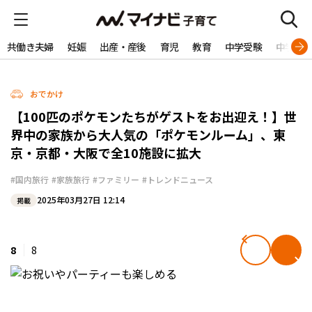
共働き夫婦
妊娠
出産・産後
育児
教育
中学受験
中学生
おでかけ
【100匹のポケモンたちがゲストをお出迎え！】世
界中の家族から大人気の「ポケモンルーム」、東
京・京都・大阪で全10施設に拡大
#国内旅行
#家族旅行
#ファミリー
#トレンドニュース
2025年03月27日 12:14
掲載
8
8