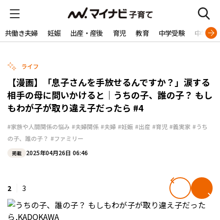
共働き夫婦
妊娠
出産・産後
育児
教育
中学受験
中学生
ライフ
【漫画】「息子さんを手放せるんですか？」涙する
相手の母に問いかけると｜うちの子、誰の子？ もし
もわが子が取り違え子だったら #4
#家族や人間関係の悩み
#夫婦関係
#夫婦
#妊娠
#出産
#育児
#義実家
#うち
の子、誰の子？
#ファミリー
2025年04月26日 06:46
掲載
2
3