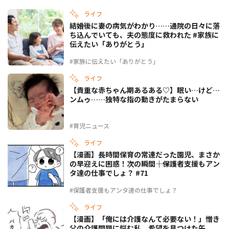
ライフ
結婚後に妻の病気がわかり……通院の日々に落
ち込んでいても、夫の態度に救われた #家族に
伝えたい「ありがとう」
#家族に伝えたい「ありがとう」
ライフ
【貴重な赤ちゃん期あるある♡】眠い…けど…
ンムゥ……独特な指の動きがたまらない
#育児ニュース
ライフ
【漫画】長時間保育の常連だった園児、まさか
の早迎えに困惑！次の瞬間――｜保護者支援もアン
タ達の仕事でしょ？ #71
#保護者支援もアンタ達の仕事でしょ？
ライフ
【漫画】「俺には介護なんて必要ない！」憎き
父の介護問題に悩む私。希望を見つけた矢