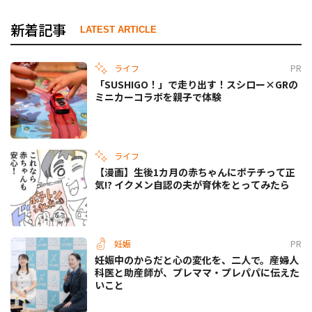
新着記事
LATEST ARTICLE
ライフ
PR
「SUSHIGO！」で走り出す！スシロー×GRの
ミニカーコラボを親子で体験
ライフ
【漫画】生後1カ月の赤ちゃんにポテチって正
気!? イクメン自認の夫が育休をとってみたら
妊娠
PR
妊娠中のからだと心の変化を、二人で。産婦人
科医と助産師が、プレママ・プレパパに伝えた
いこと