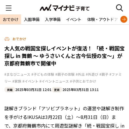
おでかけ
入園準備
入学準備
イベント
体験・アウトドア
旅
おでかけ
大人気の戦国宝探しイベントが復活！ 「続・戦国宝
探し in 舞鶴 ～ ゆうさいくんと古今伝授の宝～」が
京都府舞鶴市で開催中
#まなびニュース
#子どもの体験
#親子の体験
#外出
#外遊び
#親子
#ファミ
リー
#家族
#イベント
#イベントニュース
#子供とおでかけ
2025年03月31日 12:01
2025年03月31日 13:11
掲載
更新
謎解きブランド「アソビプラネット」の運営や謎解き制作
を手がけるIKUSAは3月22日（土）〜8月31日（日）ま
で、京都府舞鶴市内にて周遊型謎解き「続・戦国宝探し in