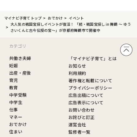
マイナビ子育てトップ
おでかけ
イベント
大人気の戦国宝探しイベントが復活！ 「続・戦国宝探し in 舞鶴 ～ ゆう
さいくんと古今伝授の宝～」が京都府舞鶴市で開催中
カテゴリ
共働き夫婦
「マイナビ子育て」とは
妊娠
お知らせ
出産・産後
利用規約
育児
著作権と転載について
教育
プライバシーポリシー
中学受験
広告出稿について
中学生
広告表示について
仕事
お問い合わせ
マネー
お詫びと訂正
おでかけ
運営会社
住まい
監修者一覧