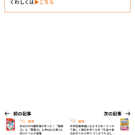
くわしくは
▶こちら
前の記事
次の記事
教育
教育
あのSAPIX講師陣が作った！「国語
中学受験準備にもおすすめ！マンガ
力」も「算数力」も伸ばせる新小1
で楽しく理科を学べる本『生活や身
向けドリルが登場
のまわりから学ぶ マンガでたのしい