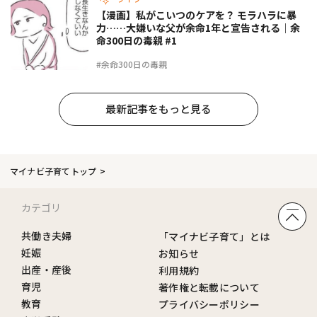
【漫画】私がこいつのケアを？ モラハラに暴
力……大嫌いな父が余命1年と宣告される｜余
命300日の毒親 #1
#余命300日の毒親
最新記事をもっと見る
マイナビ子育てトップ
カテゴリ
共働き夫婦
「マイナビ子育て」とは
妊娠
お知らせ
出産・産後
利用規約
育児
著作権と転載について
教育
プライバシーポリシー