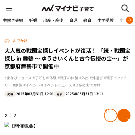
共働き夫婦
妊娠
出産・産後
育児
教育
中学受験
中学生
おでかけ
大人気の戦国宝探しイベントが復活！ 「続・戦国宝
探し in 舞鶴 ～ ゆうさいくんと古今伝授の宝～」が
京都府舞鶴市で開催中
#まなびニュース
#子どもの体験
#親子の体験
#外出
#外遊び
#親子
#ファミ
リー
#家族
#イベント
#イベントニュース
#子供とおでかけ
2025年03月31日 12:01
2025年03月31日 13:11
掲載
更新
2
2