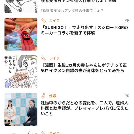
護者支援もアンタ達の仕事でしょ？ #69
#保護者支援もアンタ達の仕事でしょ？
ライフ
PR
「SUSHIGO！」で走り出す！スシロー×GRの
ミニカーコラボを親子で体験
ライフ
【漫画】生後1カ月の赤ちゃんにポテチって正
気!? イクメン自認の夫が育休をとってみたら
妊娠
PR
妊娠中のからだと心の変化を、二人で。産婦人
科医と助産師が、プレママ・プレパパに伝えた
いこと
ライフ