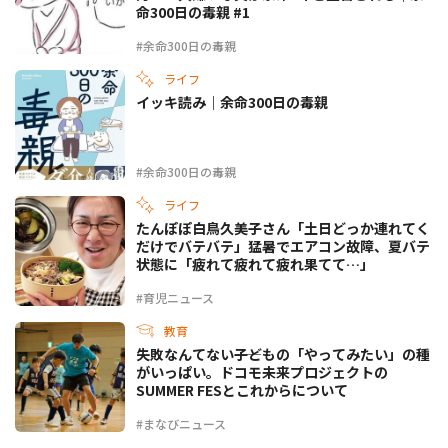
命300日の毒親 #1
#余命300日の毒親
ライフ
イッキ読み｜余命300日の毒親
#余命300日の毒親
ライフ
たんぽぽ白鳥久美子さん「土日どっか連れてく
だけでバテバテ」猛暑でエアコン故障、夏バテ
状態に「疲れて疲れて疲れ果てて…」
#育児ニュース
教育
失敗なんてない――子どもの「やってみたい」の種
がいっぱい。ドコモ未来プロジェクトの
SUMMER FESとこれからについて
#まなびニュース