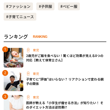
#ファッション
#子供服
#ベビー服
#子育てニュース
ランキング
RANKING
育児
2歳児がご飯を食べない！驚くほど効果が見える8つの
対応【教えて保育士さん】
育児
子育てに“評価”はいらない？ リアクションで変わる親
子の関係
育児
医師が教える「小学生が痩せる方法」が知りたい！ そ
のダイエット方法は逆効果!?