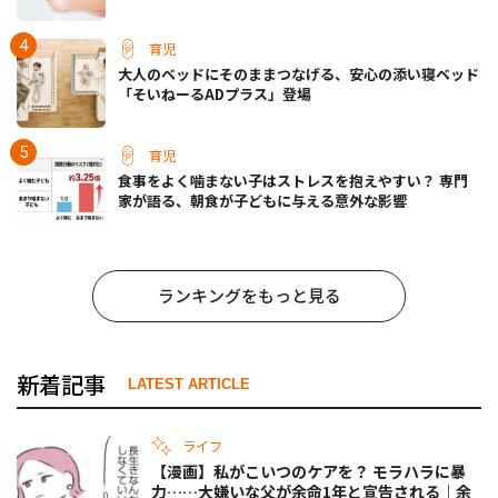
育児
大人のベッドにそのままつなげる、安心の添い寝ベッド
「そいねーるADプラス」登場
育児
食事をよく噛まない子はストレスを抱えやすい？ 専門
家が語る、朝食が子どもに与える意外な影響
ランキングをもっと見る
新着記事
LATEST ARTICLE
ライフ
【漫画】私がこいつのケアを？ モラハラに暴
力……大嫌いな父が余命1年と宣告される｜余