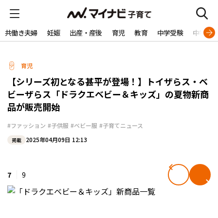
共働き夫婦
妊娠
出産・産後
育児
教育
中学受験
中学生
育児
【シリーズ初となる甚平が登場！】トイザらス・ベ
ビーザらス「ドラクエベビー＆キッズ」の夏物新商
品が販売開始
#ファッション
#子供服
#ベビー服
#子育てニュース
2025年04月09日 12:13
掲載
7
9