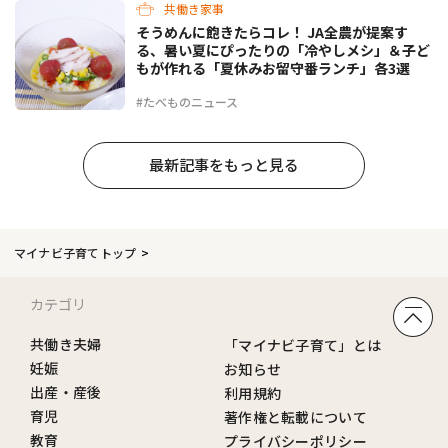
共働き家事
そうめんに飽きたらコレ！ JA全農が提案す
る、暑い夏にぴったりの「冷やしメシ」＆子ど
もが作れる「夏休みお留守番ランチ」各3選
#たべものニュース
最新記事をもっと見る
マイナビ子育てトップ
カテゴリ
共働き夫婦
「マイナビ子育て」とは
妊娠
お知らせ
出産・産後
利用規約
育児
著作権と転載について
教育
プライバシーポリシー