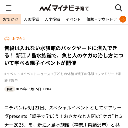
おでかけ
入園準備
入学準備
イベント
体験・アウトドア
旅
おでかけ
普段は入れない水族館のバックヤードに潜入でき
る！ 新江ノ島水族館で、魚と人のケガの治し方につ
いて学べる親子イベントが開催
#イベント
#イベントニュース
#子どもの体験
#親子の体験
#ファミリー
#家
族
#親子
2025年05月15日 11:04
掲載
ニチバンは6月21日、スペシャルイベントとしてケアリー
ヴpresents「親子で学ぼう！おさかなと人間の"ケガ"セミ
ナー2025」を、新江ノ島水族館（神奈川県藤沢市）と共