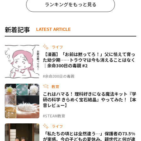
ランキングをもっと見る
新着記事
LATEST ARTICLE
ライフ
【漫画】「お前は黙ってろ！」父に怯えて育っ
た幼少期……トラウマは今も消えることはなく
｜余命300日の毒親 #2
#余命300日の毒親
教育
これはハマる！ 理科好きになる魔法キット『学
研の科学 きらめく宝石結晶』やってみた！【本
音レビュー】
#STEAM教育
ライフ
「私たちの頃とは全然違う…」保護者の73.5%
が実感。今の子どもの夏休み、親世代と何が違