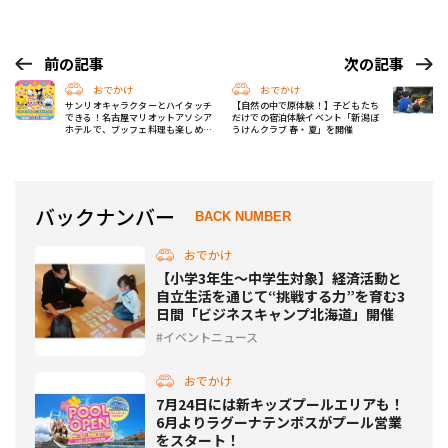
前の記事
次の記事
おでかけ
おでかけ
サンリオキャラクターとハイタッチ
【自然の中で原体験！】子どもたち
できる！名古屋マリオットアソシア
だけでの宿泊体験イベント「新潟ぼ
ホテルで、ブッフェ料理も楽しめる
うけんクラブ 春・夏」を開催
サンリオキャラクターショーを開催
バックナンバー
BACK NUMBER
おでかけ
【小学3年生〜中学生対象】経済活動と
自立生活を通じて“挑戦する力”を育む3
日間「ビジネスキャンプ北海道」開催
イベントニュース
おでかけ
7月24日には新キッズプールエリアも！
6月よりラグーナテンボスがプール営業
をスタート！