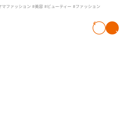
ママファッション
#美容
#ビューティー
#ファッション
#共働き夫婦のセブンルール
#共働
ビーニュース
#マタニティニュース