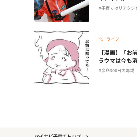
子育てはリアクシ
ライフ
【漫画】「お
ラウマは今も消
余命300日の毒親
マイナビ子育てトップ