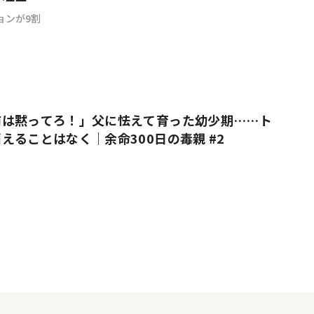
ョンが9割
前は黙ってろ！」父に怯えて育った幼少期……ト
えることはなく｜余命300日の毒親 #2