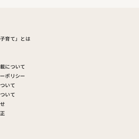
ビ子育て」とは
転載について
シーポリシー
について
について
わせ
訂正
覧