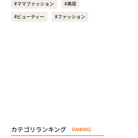
#ママファッション
#美容
#ビューティー
#ファッション
き夫婦
#産休
#育休
カテゴリランキング
RANKING