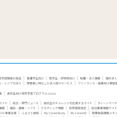
留学経験者の就活
看護学生向け
医学生・研修医向け
転職・求人情報
海外求人
ル・シニアの求人
障害者に特化した求人紹介サービス
フリーランス・副業向け業務
報
高校生向け探究学習プログラム Locus
サイト
総合・専門ニュース
高校生のチャレンジを応援するサイト
ティーンマー
情報
雑誌・書籍・ソフト
ウエディング情報
世界遺産検定
総合農業情報サイ
D2C事業支援
ふるさと納税
My CareerStudy
My CareerID
医療施設情報メデ