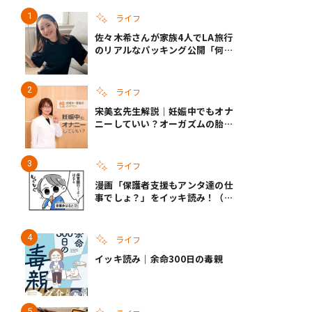
ライフ
佐々木希さんが家族4人でLA旅行
のリアルなパッキング公開「何が
あるかわからないから、人生」い
ざというときの備えも
ライフ
宋美玄先生解説｜妊娠中でもオナ
ニーしていい？オーガズムの胎児
への影響と3つの注意点
ライフ
漫画「保護者支援もアンタ達の仕
事でしょ？」をイッキ読み！（右
タップ＞で読める！）
ライフ
イッキ読み｜余命300日の毒親