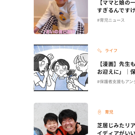
【ママと娘の
すぎるんです
育児ニュース
ライフ
【漫画】先生
お迎えに」｜保
保護者支援もアン
育児
芝居じみたリ
イディアがい