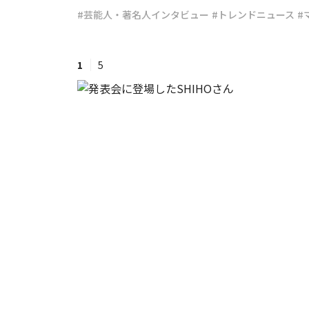
#芸能人・著名人インタビュー
#トレンドニュース
#
#ワンオペ育児
#コミックエッセイ
1
5
#渡邊大地の令和的ワーパパ道
#ベ