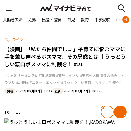
共働き夫婦
妊娠
出産・産後
育児
教育
中学受験
中学生
ライフ
【漫画】「私たち仲間でしょ」子育てに悩むママに
手を差し伸べるボスママ。その思惑とは ｜うっとう
しい悪口ボスママに制裁を！ #21
#ファミリー
#コラム
#育児漫画
#育児
#ママ友
#家族や人間関係の悩み
#ト
ラブル
#幼稚園
#コミックエッセイ
#うっとうしい悪口ボスママに制裁を！
2025年08月07日 11:32
2026年07月22日 18:15
掲載
更新
10
15