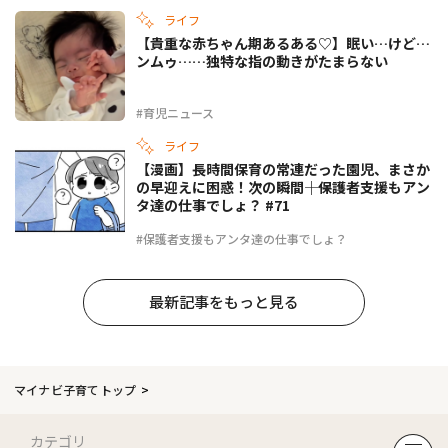
ライフ
【貴重な赤ちゃん期あるある♡】眠い…けど…
ンムゥ……独特な指の動きがたまらない
#育児ニュース
ライフ
【漫画】長時間保育の常連だった園児、まさか
の早迎えに困惑！次の瞬間――｜保護者支援もアン
タ達の仕事でしょ？ #71
#保護者支援もアンタ達の仕事でしょ？
最新記事をもっと見る
マイナビ子育てトップ
カテゴリ