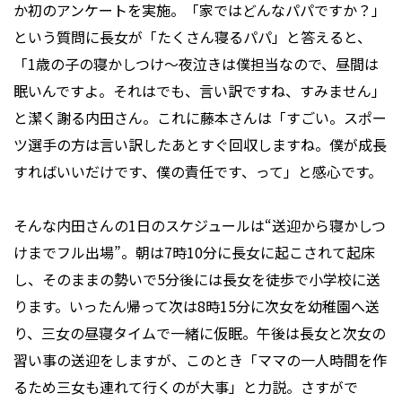
か初のアンケートを実施。「家ではどんなパパですか？」
という質問に長女が「たくさん寝るパパ」と答えると、
「1歳の子の寝かしつけ～夜泣きは僕担当なので、昼間は
眠いんですよ。それはでも、言い訳ですね、すみません」
と潔く謝る内田さん。これに藤本さんは「すごい。スポー
ツ選手の方は言い訳したあとすぐ回収しますね。僕が成長
すればいいだけです、僕の責任です、って」と感心です。
そんな内田さんの1日のスケジュールは“送迎から寝かしつ
けまでフル出場”。朝は7時10分に長女に起こされて起床
し、そのままの勢いで5分後には長女を徒歩で小学校に送
ります。いったん帰って次は8時15分に次女を幼稚園へ送
り、三女の昼寝タイムで一緒に仮眠。午後は長女と次女の
習い事の送迎をしますが、このとき「ママの一人時間を作
るため三女も連れて行くのが大事」と力説。さすがで