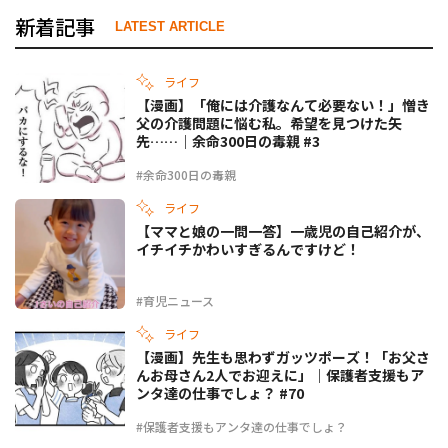
新着記事
LATEST ARTICLE
ライフ
【漫画】「俺には介護なんて必要ない！」憎き
父の介護問題に悩む私。希望を見つけた矢
先……｜余命300日の毒親 #3
#余命300日の毒親
ライフ
【ママと娘の一問一答】一歳児の自己紹介が、
イチイチかわいすぎるんですけど！
#育児ニュース
ライフ
【漫画】先生も思わずガッツポーズ！「お父さ
んお母さん2人でお迎えに」｜保護者支援もア
ンタ達の仕事でしょ？ #70
#保護者支援もアンタ達の仕事でしょ？