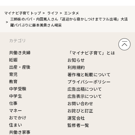
マイナビ子育てトップ
ライフ
エンタメ
三姉妹のパパ・内田篤人さん「送迎から寝かしつけまでフル出場」大活
躍パパぶりに藤本美貴さん喝采
カテゴリ
共働き夫婦
「マイナビ子育て」とは
妊娠
お知らせ
出産・産後
利用規約
育児
著作権と転載について
教育
プライバシーポリシー
中学受験
広告出稿について
中学生
広告表示について
仕事
お問い合わせ
マネー
お詫びと訂正
おでかけ
運営会社
住まい
監修者一覧
共働き家事