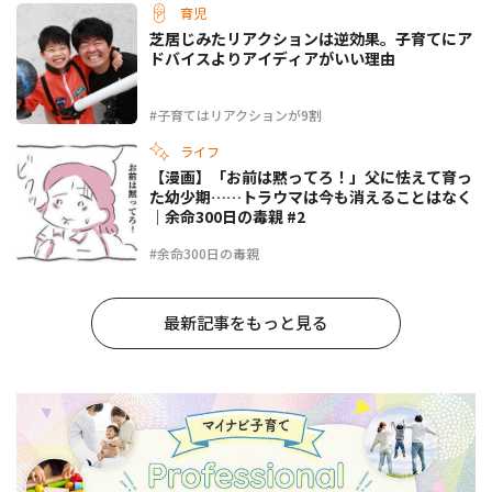
育児
芝居じみたリアクションは逆効果。子育てにア
ドバイスよりアイディアがいい理由
#子育てはリアクションが9割
ライフ
【漫画】「お前は黙ってろ！」父に怯えて育っ
た幼少期……トラウマは今も消えることはなく
｜余命300日の毒親 #2
#余命300日の毒親
最新記事をもっと見る