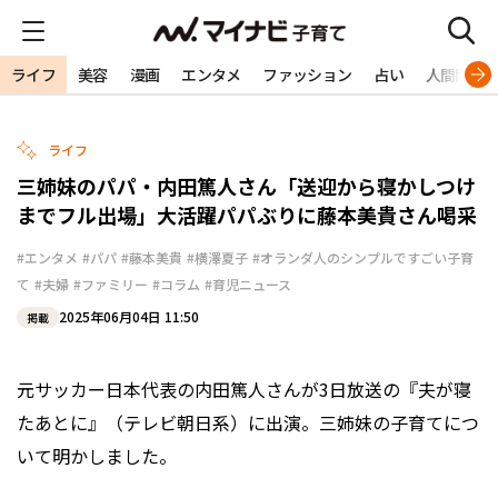
ライフ
美容
漫画
エンタメ
ファッション
占い
人間関係
ライフ
三姉妹のパパ・内田篤人さん「送迎から寝かしつけ
までフル出場」大活躍パパぶりに藤本美貴さん喝采
#エンタメ
#パパ
#藤本美貴
#横澤夏子
#オランダ人のシンプルですごい子育
て
#夫婦
#ファミリー
#コラム
#育児ニュース
2025年06月04日 11:50
掲載
元サッカー日本代表の内田篤人さんが3日放送の『夫が寝
たあとに』（テレビ朝日系）に出演。三姉妹の子育てにつ
いて明かしました。