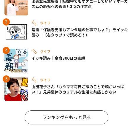
宋美玄先生解説｜妊娠中でもオナニーしていい？オーガ
ズムの胎児への影響と3つの注意点
ライフ
漫画「保護者支援もアンタ達の仕事でしょ？」をイッキ
読み！（右タップ＞で読める！）
ライフ
イッキ読み｜余命300日の毒親
ライフ
山田花子さん「もうママ毎日ご飯のことで頭がいっぱ
い！」兄弟夏休みのリアルな生活に共感しかない
ランキングをもっと見る