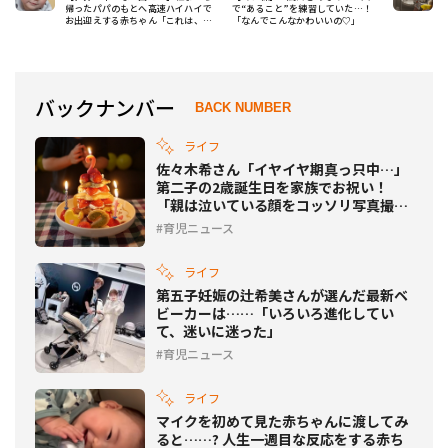
帰ったパパのもとへ高速ハイハイで
で“あること”を練習していた…！
お出迎えする赤ちゃん「これは、た
「なんでこんなかわいいの♡」
まらん……!!」
バックナンバー
BACK NUMBER
ライフ
佐々木希さん「イヤイヤ期真っ只中…」
第二子の2歳誕生日を家族でお祝い！
「親は泣いている顔をコッソリ写真撮っ
たりしています。笑」
育児ニュース
ライフ
第五子妊娠の辻希美さんが選んだ最新ベ
ビーカーは……「いろいろ進化してい
て、迷いに迷った」
育児ニュース
ライフ
マイクを初めて見た赤ちゃんに渡してみ
ると……? 人生一週目な反応をする赤ち