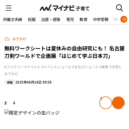
共働き夫婦
妊娠
出産・産後
育児
教育
中学受験
中学生
おでかけ
無料ワークシートは夏休みの自由研究にも！ 名古屋
刀剣ワールドで企画展「はじめて学ぶ日本刀」
#ファミリー
#イベント
#イベントニュース
#まなびニュース
#家族
#子供と
おでかけ
2025年06月16日 09:58
掲載
3
4