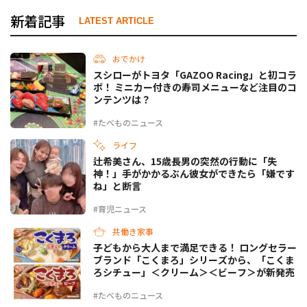
新着記事
LATEST ARTICLE
おでかけ
スシローがトヨタ「GAZOO Racing」と初コラ
ボ！ ミニカー付きの寿司メニューなど注目のコ
ンテンツは？
#たべものニュース
ライフ
辻希美さん、15歳長男の突然の行動に「失
神！」手がかかるぶん彼女ができたら「嫌です
ね」と断言
#育児ニュース
共働き家事
子どもから大人まで満足できる！ ロングセラー
ブランド「こくまろ」シリーズから、「こくま
ろシチュー」＜クリーム＞＜ビーフ＞が新発売
#たべものニュース