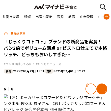
共働き夫婦
妊娠
出産・産後
育児
教育
中学受験
中学生
共働き家事
「じっくりコトコト」ブランドの新商品を実食！
パン2倍でボリューム満点 or ビストロ仕立てで本格
リッチ、どっちもおいしすぎた…
#グルメ
#試してみた！
#たべものニュース
2025年08月23日 11:31
2025年09月01日 12:22
掲載
更新
6
8