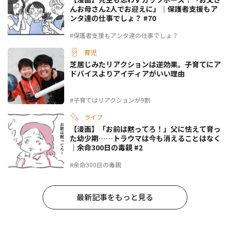
んお母さん2人でお迎えに」｜保護者支援もア
ンタ達の仕事でしょ？ #70
#保護者支援もアンタ達の仕事でしょ？
育児
芝居じみたリアクションは逆効果。子育てにア
ドバイスよりアイディアがいい理由
#子育てはリアクションが9割
ライフ
【漫画】「お前は黙ってろ！」父に怯えて育っ
た幼少期……トラウマは今も消えることはなく
｜余命300日の毒親 #2
#余命300日の毒親
最新記事をもっと見る