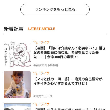
ランキングをもっと見る
新着記事
LATEST ARTICLE
ライフ
【漫画】「俺には介護なんて必要ない！」憎き
父の介護問題に悩む私。希望を見つけた矢
先……｜余命300日の毒親 #3
#余命300日の毒親
ライフ
【ママと娘の一問一答】一歳児の自己紹介が、
イチイチかわいすぎるんですけど！
#育児ニュース
ライフ
【漫画】先生も思わずガッツポーズ！「お父さ