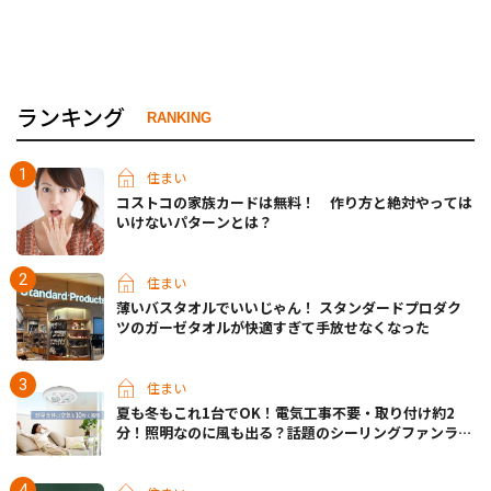
ランキング
RANKING
住まい
コストコの家族カードは無料！ 作り方と絶対やっては
いけないパターンとは？
住まい
薄いバスタオルでいいじゃん！ スタンダードプロダク
ツのガーゼタオルが快適すぎて手放せなくなった
住まい
夏も冬もこれ1台でOK！電気工事不要・取り付け約2
分！照明なのに風も出る？話題のシーリングファンライ
トが先行販売中