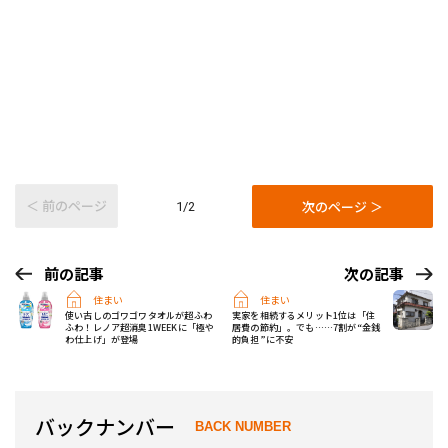
＜ 前のページ
次のページ ＞
1/2
前の記事
次の記事
住まい
住まい
使い古しのゴワゴワタオルが超ふわ
実家を相続するメリット1位は「住
ふわ！レノア超消臭1WEEKに「極や
居費の節約」。でも……7割が“金銭
わ仕上げ」が登場
的負担”に不安
バックナンバー
BACK NUMBER