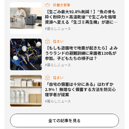
共働き家事
【生ごみ最大92.8％削減！】“魚の骨も
砕く粉砕力×高温乾燥”で生ごみを循環
資源へ変える「生ゴミ再生機」が遂に一
般発売開始
暮らしニュース
住まい
【もしも遊園地で地震が起きたら】よみ
うりランドの避難訓練に来園者120名が
参加。子どもたちの様子は？
暮らしニュース
住まい
「自宅の備蓄は十分にある」はわずか
2.9%！ 無理なく備蓄する方法を防災心
理学者が提案
暮らしニュース
全ての記事を見る