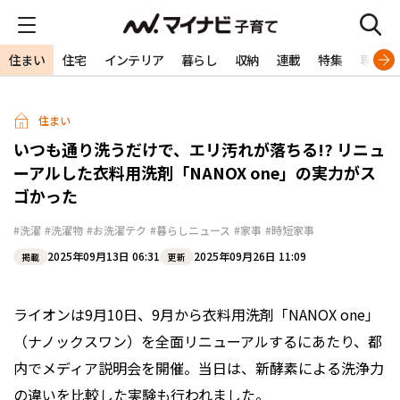
住まい
住宅
インテリア
暮らし
収納
連載
特集
専門家
住まい
いつも通り洗うだけで、エリ汚れが落ちる!? リニュ
ーアルした衣料用洗剤「NANOX one」の実力がス
ゴかった
#洗濯
#洗濯物
#お洗濯テク
#暮らしニュース
#家事
#時短家事
2025年09月13日 06:31
2025年09月26日 11:09
掲載
更新
ライオンは9月10日、9月から衣料用洗剤「NANOX one」
（ナノックスワン）を全面リニューアルするにあたり、都
内でメディア説明会を開催。当日は、新酵素による洗浄力
の違いを比較した実験も行われました。