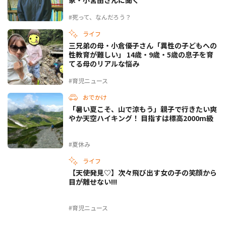
#死って、なんだろう？
ライフ
三兄弟の母・小倉優子さん「異性の子どもへの
性教育が難しい」 14歳・9歳・5歳の息子を育
てる母のリアルな悩み
#育児ニュース
おでかけ
「暑い夏こそ、山で涼もう」親子で行きたい爽
やか天空ハイキング！ 目指すは標高2000m級
#夏休み
ライフ
【天使発見♡】次々飛び出す女の子の笑顔から
目が離せない!!!
#育児ニュース