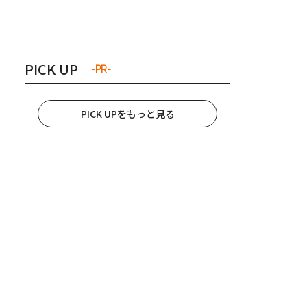
き夫婦
#産休
#育休
PICK UP
-PR-
PICK UPをもっと見る