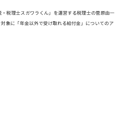
ル「脱・税理士スガワラくん」を運営する税理士の菅原由一
#共働き夫婦のセブンルール
#共働
名を対象に「年金以外で受け取れる給付金」についてのア
ビーニュース
#マタニティニュース