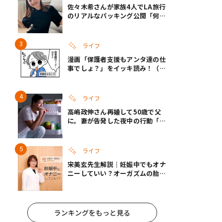
佐々木希さんが家族4人でLA旅行
のリアルなパッキング公開「何が
あるかわからないから、人生」い
ざというときの備えも
ライフ
漫画「保護者支援もアンタ達の仕
事でしょ？」をイッキ読み！（右
タップ＞で読める！）
ライフ
高嶋政伸さん再婚して50歳で父
に。妻が告発した夜中の行動「こ
れ手出したら終わりだろうなとか
思うんだけども……」
ライフ
宋美玄先生解説｜妊娠中でもオナ
ニーしていい？オーガズムの胎児
への影響と3つの注意点
ランキングをもっと見る