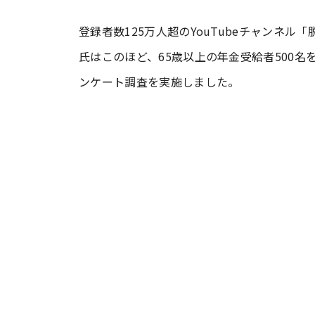
登録者数125万人超のYouTubeチャンネ
#ワンオペ育児
#コミックエッセイ
氏はこのほど、65歳以上の年金受給者500
ンケート調査を実施しました。
#渡邊大地の令和的ワーパパ道
#ベ