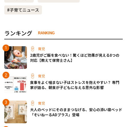
#子育てニュース
ランキング
RANKING
育児
2歳児がご飯を食べない！驚くほど効果が見える8つの
対応【教えて保育士さん】
育児
食事をよく噛まない子はストレスを抱えやすい？ 専門
家が語る、朝食が子どもに与える意外な影響
育児
大人のベッドにそのままつなげる、安心の添い寝ベッド
「そいねーるADプラス」登場