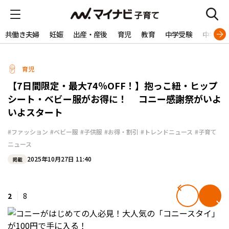
共働き夫婦
妊娠
出産・産後
育児
教育
中学受験
中学生
育児
【7日間限定・最大74％OFF！】抱っこ紐・ヒップ
シート・ベビー服がお得に！ コニー感謝祭がいよ
いよスタート
#ファッション
#ベビー服
#子供服
#お得・割引
#トレンドニュース
#子育て
ニュース
2025年10月27日 11:40
掲載
2
8