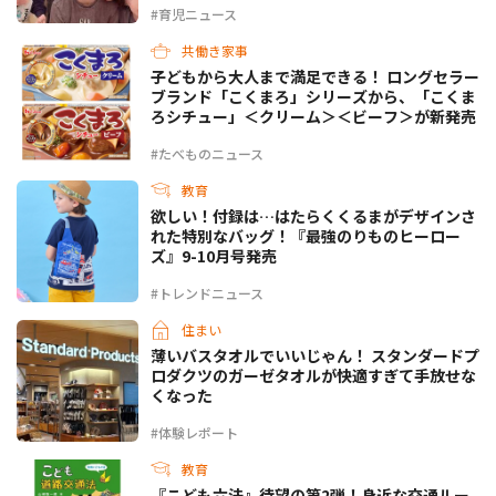
#育児ニュース
共働き家事
子どもから大人まで満足できる！ ロングセラー
ブランド「こくまろ」シリーズから、「こくま
ろシチュー」＜クリーム＞＜ビーフ＞が新発売
#たべものニュース
教育
欲しい！付録は…はたらくくるまがデザインさ
れた特別なバッグ！『最強のりものヒーロー
ズ』9-10月号発売
#トレンドニュース
住まい
薄いバスタオルでいいじゃん！ スタンダードプ
ロダクツのガーゼタオルが快適すぎて手放せな
くなった
#体験レポート
教育
『こども六法』待望の第2弾！身近な交通ルー