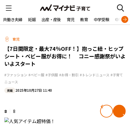
共働き夫婦
妊娠
出産・産後
育児
教育
中学受験
中学生
育児
【7日間限定・最大74％OFF！】抱っこ紐・ヒップ
シート・ベビー服がお得に！ コニー感謝祭がいよ
いよスタート
#ファッション
#ベビー服
#子供服
#お得・割引
#トレンドニュース
#子育て
ニュース
2025年10月27日 11:40
掲載
8
8