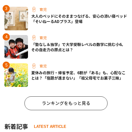
育児
大人のベッドにそのままつなげる、安心の添い寝ベッド
「そいねーるADプラス」登場
育児
「塾なし＆独学」で大学受験レベルの数学に挑む小6。
その自走力の原点とは？
育児
夏休みの旅行・帰省予定、6割が「ある」も、心配なこ
とは？「宿題が進まない」「祖父母宅でお菓子三昧」
ランキングをもっと見る
新着記事
LATEST ARTICLE