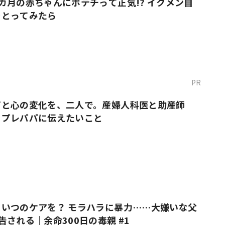
カ月の赤ちゃんにポテチって正気!? イクメン自
をとってみたら
PR
だと心の変化を、二人で。産婦人科医と助産師
・プレパパに伝えたいこと
いつのケアを？ モラハラに暴力……大嫌いな父
告される｜余命300日の毒親 #1