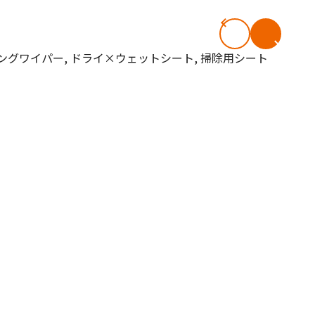
#共働き夫婦のセブンルール
#共働
ビーニュース
#マタニティニュース