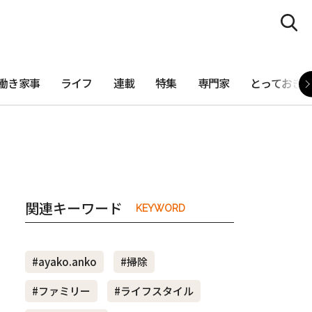
働き家事
ライフ
連載
特集
専門家
とっておき
関連キーワード
KEYWORD
#ayako.anko
#掃除
#ファミリー
#ライフスタイル