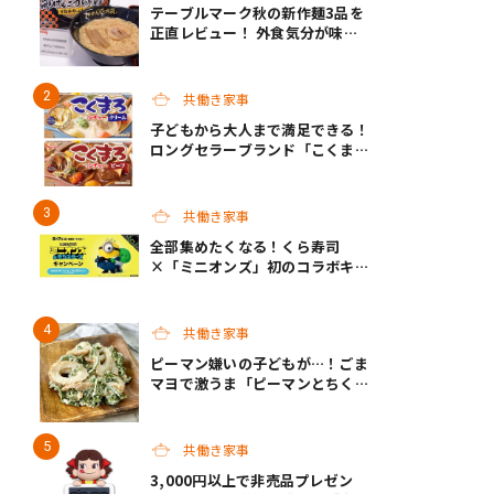
テーブルマーク秋の新作麺3品を
正直レビュー！ 外食気分が味わ
えるクオリティで共働き家庭の救
世主になってくれそう♡
共働き家事
子どもから大人まで満足できる！
ロングセラーブランド「こくま
ろ」シリーズから、「こくまろシ
チュー」＜クリーム＞＜ビーフ＞
が新発売
共働き家事
全部集めたくなる！くら寿司
×「ミニオンズ」初のコラボキャ
ンペーン開催！
共働き家事
ピーマン嫌いの子どもが…！ごま
マヨで激うま「ピーマンとちくわ
のごまマヨ和え」｜パパッと副
菜！
共働き家事
3,000円以上で非売品プレゼン