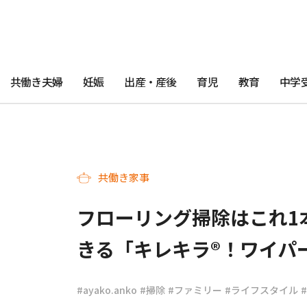
共働き夫婦
妊娠
出産・産後
育児
教育
中学
共働き家事
フローリング掃除はこれ1
きる「キレキラ®！ワイパ
#ayako.anko
#掃除
#ファミリー
#ライフスタイル