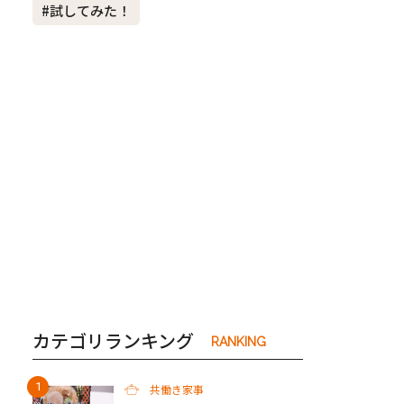
#試してみた！
き夫婦
#産休
#育休
カテゴリランキング
RANKING
共働き家事