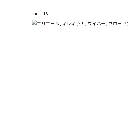
14
15
#ワンオペ育児
#コミックエッセイ
#渡邊大地の令和的ワーパパ道
#ベ