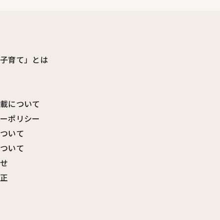
ビ子育て」とは
転載について
シーポリシー
について
について
わせ
訂正
覧