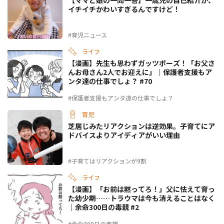
イチイチかわいすぎるんですけど！
#育児ニュース
ライフ
【漫画】先生も思わずガッツポーズ！「お父さ
んお母さん2人でお迎えに」｜保護者支援もア
ンタ達の仕事でしょ？ #70
#保護者支援もアンタ達の仕事でしょ？
育児
芝居じみたリアクションは逆効果。子育てにア
ドバイスよりアイディアがいい理由
#子育てはリアクションが9割
ライフ
【漫画】「お前は黙ってろ！」父に怯えて育っ
た幼少期……トラウマは今も消えることはなく
｜余命300日の毒親 #2
#余命300日の毒親