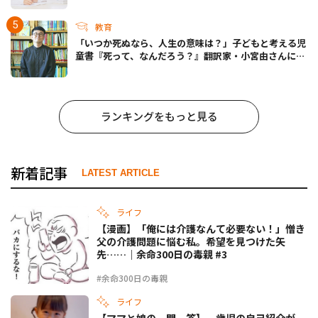
教育
「いつか死ぬなら、人生の意味は？」子どもと考える児
童書『死って、なんだろう？』翻訳家・小宮由さんに聞
く
ランキングをもっと見る
新着記事
LATEST ARTICLE
ライフ
【漫画】「俺には介護なんて必要ない！」憎き
父の介護問題に悩む私。希望を見つけた矢
先……｜余命300日の毒親 #3
#余命300日の毒親
ライフ
【ママと娘の一問一答】一歳児の自己紹介が、