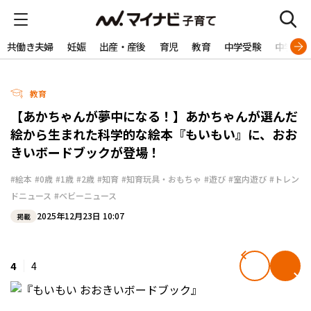
共働き夫婦
妊娠
出産・産後
育児
教育
中学受験
中学生
教育
【あかちゃんが夢中になる！】あかちゃんが選んだ
絵から生まれた科学的な絵本『もいもい』に、おお
きいボードブックが登場！
#絵本
#0歳
#1歳
#2歳
#知育
#知育玩具・おもちゃ
#遊び
#室内遊び
#トレン
ドニュース
#ベビーニュース
2025年12月23日 10:07
掲載
4
4