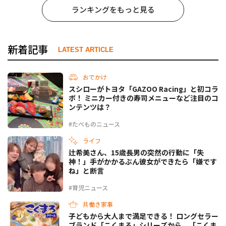
ランキングをもっと見る
新着記事
LATEST ARTICLE
おでかけ
スシローがトヨタ「GAZOO Racing」と初コラ
ボ！ ミニカー付きの寿司メニューなど注目のコ
ンテンツは？
#たべものニュース
ライフ
辻希美さん、15歳長男の突然の行動に「失
神！」手がかかるぶん彼女ができたら「嫌です
ね」と断言
#育児ニュース
共働き家事
子どもから大人まで満足できる！ ロングセラー
ブランド「こくまろ」シリーズから、「こくま