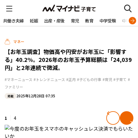
共働き夫婦
妊娠
出産・産後
育児
教育
中学受験
中学生
マネー
【お年玉調査】物価高や円安がお年玉に「影響す
る」40.2%。2026年のお年玉予算総額は「24,039
円」と2年連続で微減。
#マネーニュース
#トレンドニュース
#正月
#子どもの行事
#育児
#子育て
#
ファミリー
2025年12月28日 07:35
掲載
1
4