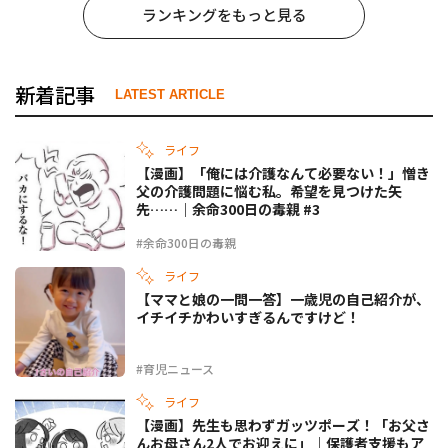
ランキングをもっと見る
新着記事
LATEST ARTICLE
ライフ
【漫画】「俺には介護なんて必要ない！」憎き
父の介護問題に悩む私。希望を見つけた矢
先……｜余命300日の毒親 #3
#余命300日の毒親
ライフ
【ママと娘の一問一答】一歳児の自己紹介が、
イチイチかわいすぎるんですけど！
#育児ニュース
ライフ
【漫画】先生も思わずガッツポーズ！「お父さ
んお母さん2人でお迎えに」｜保護者支援もア