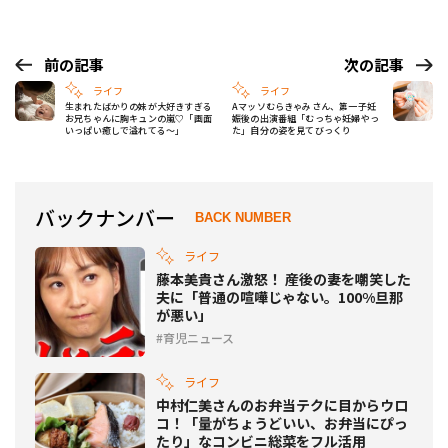
前の記事
次の記事
ライフ
ライフ
生まれたばかりの妹が大好きすぎる
Aマッソむらきゃみさん、第一子妊
お兄ちゃんに胸キュンの嵐♡「画面
娠後の出演番組「むっちゃ妊婦やっ
いっぱい癒しで溢れてる～」
た」自分の姿を見てびっくり
バックナンバー
BACK NUMBER
ライフ
藤本美貴さん激怒！ 産後の妻を嘲笑した
夫に「普通の喧嘩じゃない。100%旦那
が悪い」
育児ニュース
ライフ
中村仁美さんのお弁当テクに目からウロ
コ！「量がちょうどいい、お弁当にぴっ
たり」なコンビニ総菜をフル活用