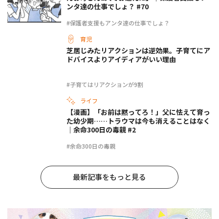
ンタ達の仕事でしょ？ #70
#保護者支援もアンタ達の仕事でしょ？
育児
芝居じみたリアクションは逆効果。子育てにア
ドバイスよりアイディアがいい理由
#子育てはリアクションが9割
ライフ
【漫画】「お前は黙ってろ！」父に怯えて育っ
た幼少期……トラウマは今も消えることはなく
｜余命300日の毒親 #2
#余命300日の毒親
最新記事をもっと見る