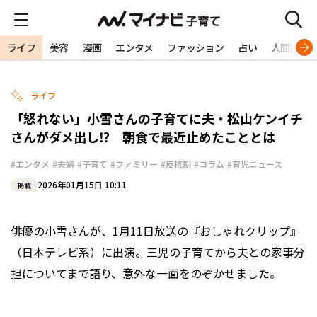
ライフ
美容
漫画
エンタメ
ファッション
占い
人間関係
ライフ
「怒れない」小雪さんの子育てに夫・松山ケンイチ
さんがダメ出し⁉ 朝食で最近止めたこととは
#エンタメ
#夫婦
#子育て
#ファミリー
#反抗期
#コラム
#育児ニュース
2026年01月15日 10:11
掲載
俳優の小雪さんが、1月11日放送の『おしゃれクリップ』
（日本テレビ系）に出演。三児の子育てから夫との家事分
担についてまで語り、意外な一面をのぞかせました。