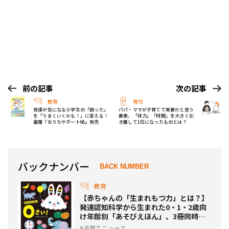
前の記事
次の記事
教育
育児
発達が気になる小学生の「困った」
パパ・ママが子育てで重要だと思う
を「うまくいくかも！」に変える！
要素、「体力」「時間」を大きく引
書籍『おうちサポート帖』発売
き離して1位になったものとは？
バックナンバー
BACK NUMBER
教育
【赤ちゃんの「生まれもつ力」とは？】
発達認知科学から生まれた0・1・2歳向
け年齢別「あそびえほん」、3冊同時発
売！
子育てニュース