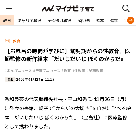
教育
キャリア教育
デジタル教育
習い事
絵本
進学
勉強
教育
【お風呂の時間が学びに】幼児期からの性教育。医
師監修の新作絵本『だいじだいじ ぼくのからだ』
#まなびニュース
#子育てニュース
#教育
#性教育
#早期教育
2026年01月29日 11:15
掲載
秀和製薬の代表取締役社長・平山和秀氏は1月26日（月）
に発売の書籍、親子で“からだの大切さ”を自然に学べる絵
本『だいじだいじ ぼくのからだ』（宝島社）に医療監修
として携わりました。