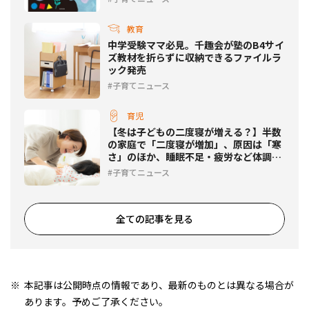
教育
中学受験ママ必見。千趣会が塾のB4サイ
ズ教材を折らずに収納できるファイルラ
ック発売
子育てニュース
育児
【冬は子どもの二度寝が増える？】半数
の家庭で「二度寝が増加」、原因は「寒
さ」のほか、睡眠不足・疲労など体調要
因が約4割
子育てニュース
全ての記事を見る
本記事は公開時点の情報であり、最新のものとは異なる場合が
あります。予めご了承ください。