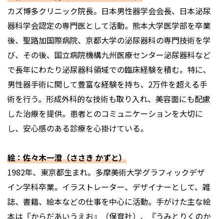
カズ博多クリニック院長。日本男性器学会会長、日本泌尿
器科学会認定の専門医として活動。熊本大学医学部を卒業
後、聖路加国際病院、京都大学の泌尿器科の専門技術を学
び、その後、国立病院機構九州医療センター泌尿器科など
で長年にわたり泌尿器科領域での臨床経験を積む。特に、
男性器手術に関して豊富な経験を持ち、2万件を超える手
術を行う。形成外科的な技術も取り入れ、美容面にも配慮
した治療を提供。患者とのコミュニケーションを大切に
し、安心感のある診療を心掛けている。
絵：佐々木一澄（ささき かずと）
1982年、東京都生まれ。多摩美術大学グラフィックデザ
イン学科卒業。イラストレーター、デザイナーとして、雑
誌、書籍、絵本などの仕事を中心に活動。手がけた主な絵
本は『からだあいうえお』（保育社）、『うみとりくのか