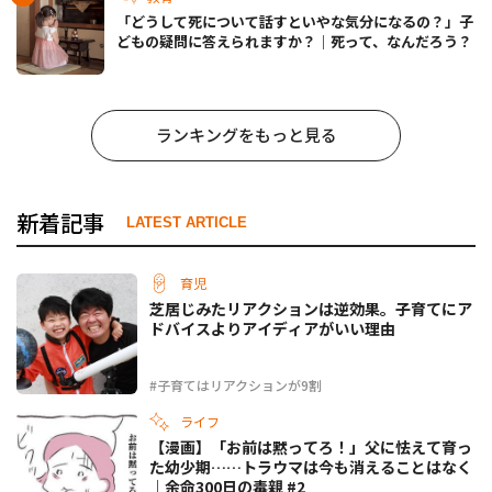
「どうして死について話すといやな気分になるの？」子
どもの疑問に答えられますか？｜死って、なんだろう？
ランキングをもっと見る
新着記事
LATEST ARTICLE
育児
芝居じみたリアクションは逆効果。子育てにア
ドバイスよりアイディアがいい理由
#子育てはリアクションが9割
ライフ
【漫画】「お前は黙ってろ！」父に怯えて育っ
た幼少期……トラウマは今も消えることはなく
｜余命300日の毒親 #2