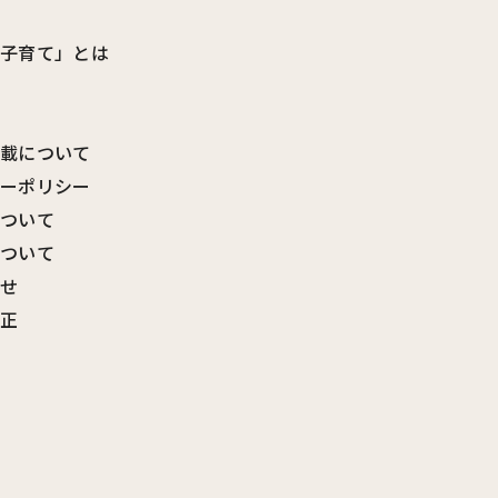
ビ子育て」とは
転載について
シーポリシー
について
について
わせ
訂正
覧