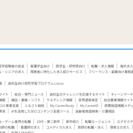
留学経験者の就活
看護学生向け
医学生・研修医向け
転職・求人情報
海外求人
ル・シニアの求人
障害者に特化した求人紹介サービス
フリーランス・副業向け業務
報
高校生向け探究学習プログラム Locus
サイト
総合・専門ニュース
高校生のチャレンジを応援するサイト
ティーンマー
情報
雑誌・書籍・ソフト
ウエディング情報
世界遺産検定
総合農業情報サイ
D2C事業支援
ふるさと納税
My CareerStudy
My CareerID
医療施設情報メデ
賃貸
AIを活用したSEOコンテンツ支援ツール
高齢者施設検索・介護相談
eb・ゲーム業界の転職
20代・第二新卒
新卒紹介
転職エージェント
エグゼク
剤師の転職
看護師の求人
コメディカル求人
医師の転職・求人
保育士の求人
支援
外国人材の紹介