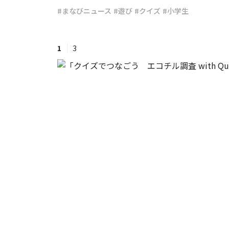
#まなびニュース
#遊び
#クイズ
#小学生
#ワンオペ育児
#コミックエッセイ
1
3
#渡邊大地の令和的ワーパパ道
#ベ