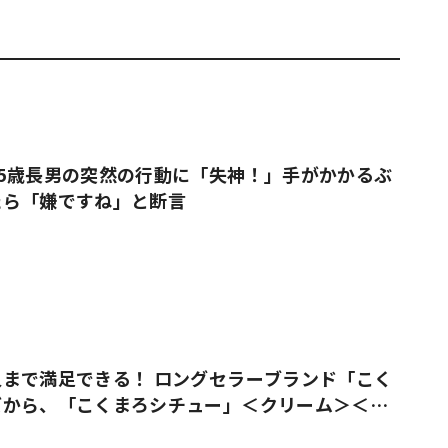
5歳長男の突然の行動に「失神！」手がかかるぶ
たら「嫌ですね」と断言
まで満足できる！ ロングセラーブランド「こく
ズから、「こくまろシチュー」＜クリーム＞＜ビ
売