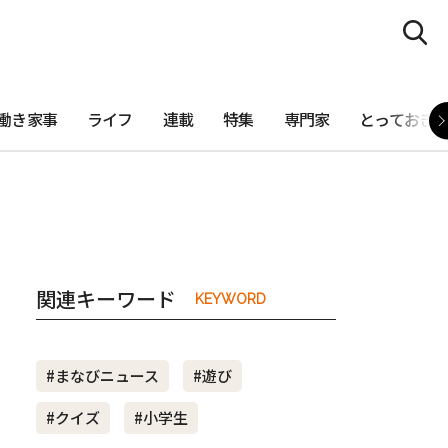
働き家事
ライフ
連載
特集
専門家
とっておき
関連キーワード
KEYWORD
#まなびニュース
#遊び
#クイズ
#小学生