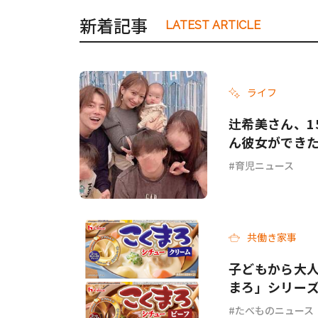
新着記事
LATEST ARTICLE
ライフ
辻希美さん、1
ん彼女ができ
育児ニュース
共働き家事
子どもから大人
まろ」シリー
ーフ＞が新発
たべものニュース