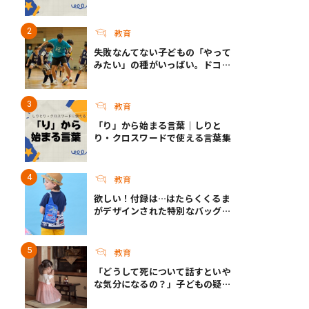
教育
失敗なんてない――子どもの「やって
みたい」の種がいっぱい。ドコモ
未来プロジェクトのSUMMER
FESとこれからについて
教育
「り」から始まる言葉｜しりと
り・クロスワードで使える言葉集
教育
欲しい！付録は…はたらくくるま
がデザインされた特別なバッグ！
『最強のりものヒーローズ』9-
10月号発売
教育
「どうして死について話すといや
な気分になるの？」子どもの疑問
に答えられますか？｜死って、な
んだろう？