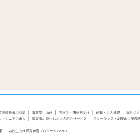
覧
留学経験者の就活
看護学生向け
医学生・研修医向け
転職・求人情報
海外求人
ル・シニアの求人
障害者に特化した求人紹介サービス
フリーランス・副業向け業務
報
高校生向け探究学習プログラム Locus