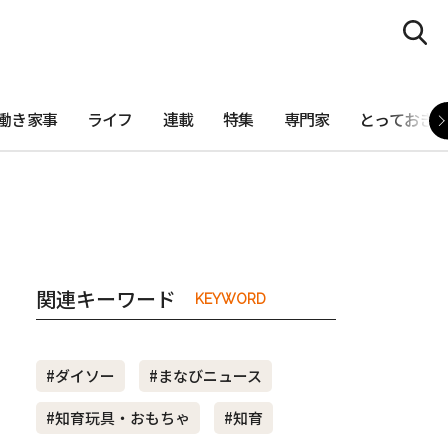
働き家事
ライフ
連載
特集
専門家
とっておき
関連キーワード
KEYWORD
#ダイソー
#まなびニュース
#知育玩具・おもちゃ
#知育