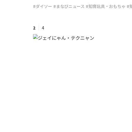
#ダイソー
#まなびニュース
#知育玩具・おもちゃ
#
#ワンオペ育児
#コミックエッセイ
2
4
#渡邊大地の令和的ワーパパ道
#ベ