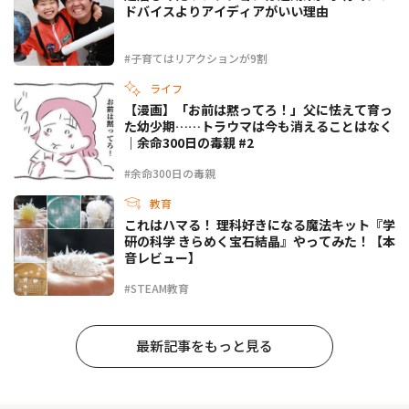
ドバイスよりアイディアがいい理由
#子育てはリアクションが9割
ライフ
【漫画】「お前は黙ってろ！」父に怯えて育っ
た幼少期……トラウマは今も消えることはなく
｜余命300日の毒親 #2
#余命300日の毒親
教育
これはハマる！ 理科好きになる魔法キット『学
研の科学 きらめく宝石結晶』やってみた！【本
音レビュー】
#STEAM教育
最新記事をもっと見る