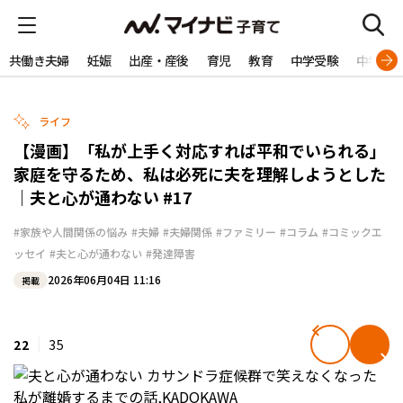
共働き夫婦
妊娠
出産・産後
育児
教育
中学受験
中学生
ライフ
【漫画】「私が上手く対応すれば平和でいられる」
家庭を守るため、私は必死に夫を理解しようとした
｜夫と心が通わない #17
#家族や人間関係の悩み
#夫婦
#夫婦関係
#ファミリー
#コラム
#コミックエ
ッセイ
#夫と心が通わない
#発達障害
2026年06月04日 11:16
掲載
22
35