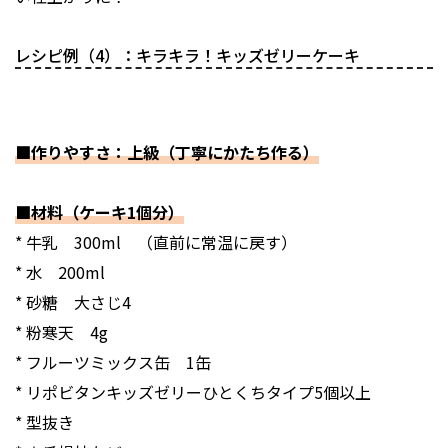
レシピ例（4）：キラキラ！キッズゼリーケーキ
■作りやすさ：上級（丁寧にかたち作る）
■材料（ケーキ1個分）
* 牛乳 300ml （直前に常温に戻す）
* 水 200ml
* 砂糖 大さじ4
* 粉寒天 4g
* フルーツミックス缶 1缶
* リポビタンキッズゼリーひとくちタイプ5個以上
* 型抜き