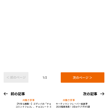
＜ 前のページ
次のページ ＞
1/2
前の記事
次の記事
共働き家事
共働き家事
【今年も開幕！】ゴディバの「チョ
サーティワン フレーバー総選挙
コミントフェス」、チョコレート ミ
2026結果発表！1位はラブポが3連