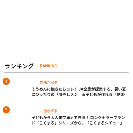
ランキング
RANKING
共働き家事
そうめんに飽きたらコレ！ JA全農が提案する、暑い夏
にぴったりの「冷やしメシ」＆子どもが作れる「夏休み
お留守番ランチ」各3選
共働き家事
子どもから大人まで満足できる！ ロングセラーブラン
ド「こくまろ」シリーズから、「こくまろシチュー」＜
クリーム＞＜ビーフ＞が新発売