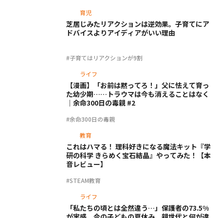
育児
芝居じみたリアクションは逆効果。子育てにア
ドバイスよりアイディアがいい理由
#子育てはリアクションが9割
ライフ
【漫画】「お前は黙ってろ！」父に怯えて育っ
た幼少期……トラウマは今も消えることはなく
｜余命300日の毒親 #2
#余命300日の毒親
教育
これはハマる！ 理科好きになる魔法キット『学
研の科学 きらめく宝石結晶』やってみた！【本
音レビュー】
#STEAM教育
ライフ
「私たちの頃とは全然違う…」保護者の73.5%
が実感。今の子どもの夏休み、親世代と何が違