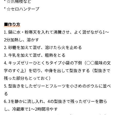
* ☆爪楊枝など
* ☆セロハンテープ
■作り方
1. 鍋に水・粉寒天を入れて沸騰させ、よく混ぜながら1〜
2分加熱し、溶かす
2. 砂糖を加えて混ぜ、溶けたら火を止める
3. 牛乳を加えて混ぜ、粗熱をとる
4. キッズゼリーひとくちタイプ小袋の下側（○○風味の文
字のすぐ上）を切り、中身を出して型抜きする（型抜きで
残った部分もとっておく）
5. 型抜きをしたゼリーとフルーツを小さめのボウルに並べ
る
6. 3を静かに流し入れ、4の型抜きで残ったゼリーを散ら
し、冷蔵庫で1〜2時間冷やす