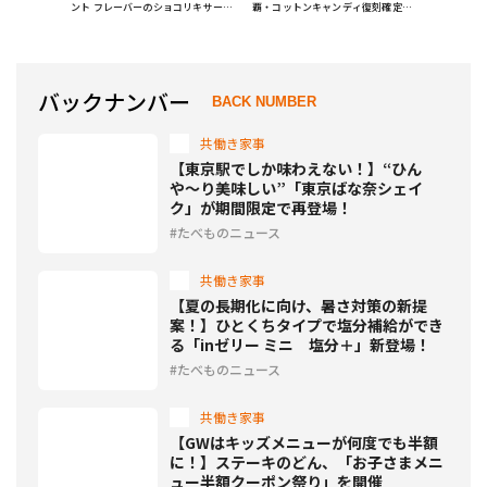
ント フレーバーのショコリキサー2
覇・コットンキャンディ復刻確定・
種類とソフトクリーム登場
70万票超の大激戦
バックナンバー
BACK NUMBER
共働き家事
【東京駅でしか味わえない！】“ひん
や〜り美味しい”「東京ばな奈シェイ
ク」が期間限定で再登場！
たべものニュース
共働き家事
【夏の長期化に向け、暑さ対策の新提
案！】ひとくちタイプで塩分補給ができ
る「inゼリー ミニ 塩分＋」新登場！
たべものニュース
共働き家事
【GWはキッズメニューが何度でも半額
に！】ステーキのどん、「お子さまメニ
ュー半額クーポン祭り」を開催