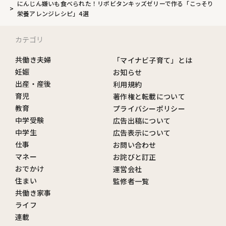
にんじん嫌いも食べられた！リポビタンキッズゼリーで作る「こっそり
栄養アレンジレシピ」4選
カテゴリ
共働き夫婦
「マイナビ子育て」とは
妊娠
お知らせ
出産・産後
利用規約
育児
著作権と転載について
教育
プライバシーポリシー
中学受験
広告出稿について
中学生
広告表示について
仕事
お問い合わせ
マネー
お詫びと訂正
おでかけ
運営会社
住まい
監修者一覧
共働き家事
ライフ
連載