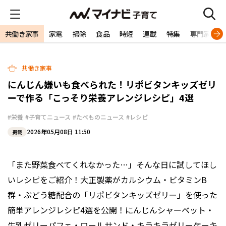
共働き家事
家電
掃除
食品
時短
連載
特集
専門家
共働き家事
にんじん嫌いも食べられた！リポビタンキッズゼリ
ーで作る「こっそり栄養アレンジレシピ」4選
#栄養
#子育てニュース
#たべものニュース
#レシピ
2026年05月08日 11:50
掲載
「また野菜食べてくれなかった…」そんな日に試してほし
いレシピをご紹介！大正製薬がカルシウム・ビタミンB
群・ぶどう糖配合の「リポビタンキッズゼリー」を使った
簡単アレンジレシピ4選を公開！にんじんシャーベット・
牛乳ゼリーパフェ・ロールサンド・キラキラゼリーケーキ