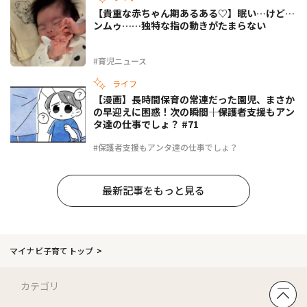
【貴重な赤ちゃん期あるある♡】眠い…けど…
ンムゥ……独特な指の動きがたまらない
#育児ニュース
ライフ
【漫画】長時間保育の常連だった園児、まさか
の早迎えに困惑！次の瞬間――｜保護者支援もアン
タ達の仕事でしょ？ #71
#保護者支援もアンタ達の仕事でしょ？
最新記事をもっと見る
マイナビ子育てトップ
カテゴリ