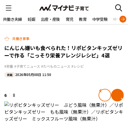
共働き夫婦
妊娠
出産・産後
育児
教育
中学受験
中学生
共働き家事
にんじん嫌いも食べられた！リポビタンキッズゼリ
ーで作る「こっそり栄養アレンジレシピ」4選
#栄養
#子育てニュース
#たべものニュース
#レシピ
2026年05月08日 11:50
掲載
6
8