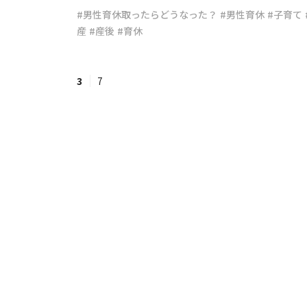
#男性育休取ったらどうなった？
#男性育休
#子育て
産
#産後
#育休
#ワンオペ育児
#コミックエッセイ
3
7
#渡邊大地の令和的ワーパパ道
#ベ