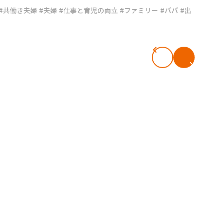
#共働き夫婦
#夫婦
#仕事と育児の両立
#ファミリー
#パパ
#出
#共働き夫婦のセブンルール
#共働
ビーニュース
#マタニティニュース