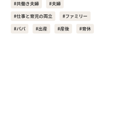
#共働き夫婦
#夫婦
#仕事と育児の両立
#ファミリー
き夫婦
#産休
#育休
#パパ
#出産
#産後
#育休