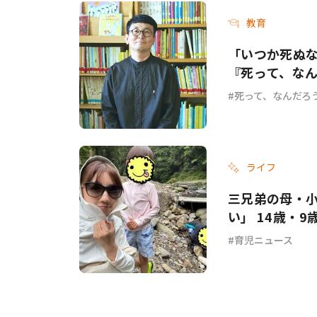
教育
「いつか死ぬ
『死って、な
死って、なんだろ
ライフ
三兄弟の母・
い」 14歳・
育児ニュース