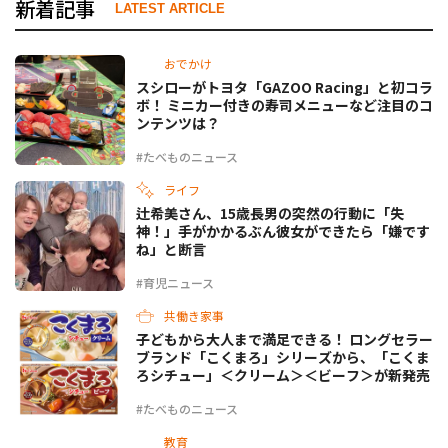
新着記事
LATEST ARTICLE
おでかけ
スシローがトヨタ「GAZOO Racing」と初コラ
ボ！ ミニカー付きの寿司メニューなど注目のコ
ンテンツは？
#たべものニュース
ライフ
辻希美さん、15歳長男の突然の行動に「失
神！」手がかかるぶん彼女ができたら「嫌です
ね」と断言
#育児ニュース
共働き家事
子どもから大人まで満足できる！ ロングセラー
ブランド「こくまろ」シリーズから、「こくま
ろシチュー」＜クリーム＞＜ビーフ＞が新発売
#たべものニュース
教育