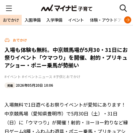
おでかけ
入園準備
入学準備
イベント
体験・アウトドア
旅
おでかけ
入場も体験も無料。中京競馬場が5月30・31日にお
祭りイベント「ウマつり」を開催、射的・プリキュ
アショー・ポニー乗馬が勢揃い
#イベント
#イベントニュース
#子供とおでかけ
2026年05月20日 10:06
掲載
入場無料で1日遊べるお祭りイベントが愛知にあります！
中京競馬場（愛知県豊明市）で5月30日（土）・31日
（日）に「ウマつり」が開催！射的・ヨーヨー釣りなど縁
日ゲーム8種・ふわふわ遊具・ポニー乗馬・プリキュアシ