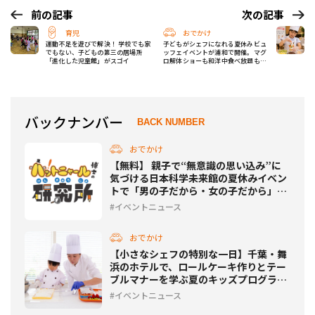
前の記事
次の記事
育児
おでかけ
運動不足を遊びで解決！ 学校でも家
子どもがシェフになれる夏休みビュ
でもない、子どもの第三の居場所
ッフェイベントが浦和で開催。マグ
「進化した児童館」がスゴイ
ロ解体ショーも和洋中食べ放題も全
部ある
バックナンバー
BACK NUMBER
おでかけ
【無料】 親子で“無意識の思い込み”に
気づける日本科学未来館の夏休みイベン
トで「男の子だから・女の子だから」に
ハッとニャるかも？
イベントニュース
おでかけ
【小さなシェフの特別な一日】千葉・舞
浜のホテルで、ロールケーキ作りとテー
ブルマナーを学ぶ夏のキッズプログラム
を開催
イベントニュース