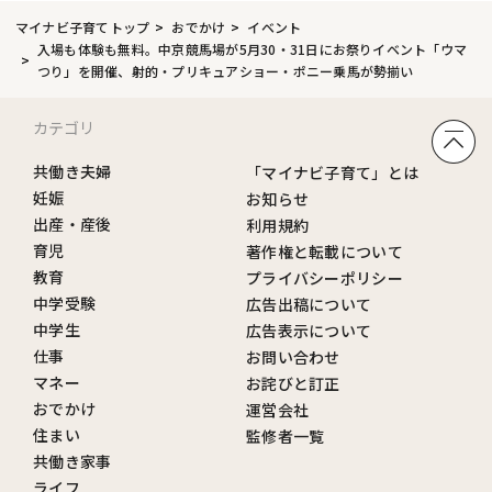
マイナビ子育てトップ
おでかけ
イベント
入場も体験も無料。中京競馬場が5月30・31日にお祭りイベント「ウマ
つり」を開催、射的・プリキュアショー・ポニー乗馬が勢揃い
カテゴリ
共働き夫婦
「マイナビ子育て」とは
妊娠
お知らせ
出産・産後
利用規約
育児
著作権と転載について
教育
プライバシーポリシー
中学受験
広告出稿について
中学生
広告表示について
仕事
お問い合わせ
マネー
お詫びと訂正
おでかけ
運営会社
住まい
監修者一覧
共働き家事
ライフ