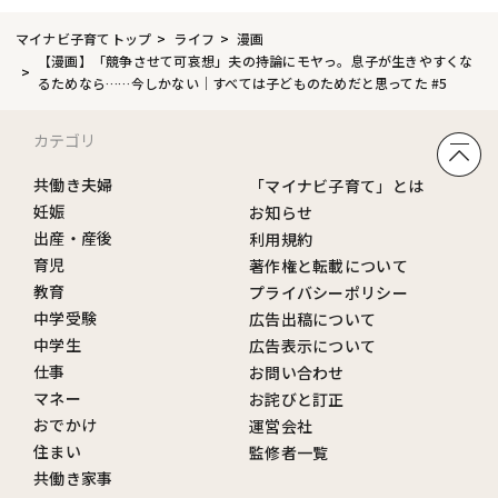
マイナビ子育てトップ
ライフ
漫画
【漫画】「競争させて可哀想」夫の持論にモヤっ。息子が生きやすくな
るためなら……今しかない｜すべては子どものためだと思ってた #5
カテゴリ
共働き夫婦
「マイナビ子育て」とは
妊娠
お知らせ
出産・産後
利用規約
育児
著作権と転載について
教育
プライバシーポリシー
中学受験
広告出稿について
中学生
広告表示について
仕事
お問い合わせ
マネー
お詫びと訂正
おでかけ
運営会社
住まい
監修者一覧
共働き家事