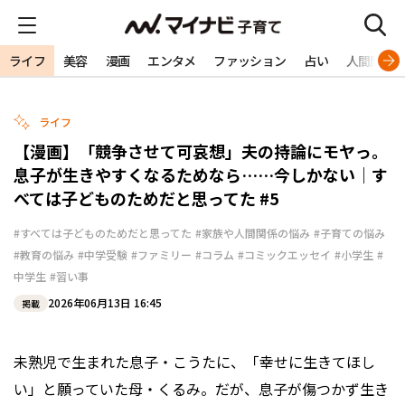
ライフ
美容
漫画
エンタメ
ファッション
占い
人間関係
ライフ
【漫画】「競争させて可哀想」夫の持論にモヤっ。
息子が生きやすくなるためなら……今しかない｜す
べては子どものためだと思ってた #5
#すべては子どものためだと思ってた
#家族や人間関係の悩み
#子育ての悩み
#教育の悩み
#中学受験
#ファミリー
#コラム
#コミックエッセイ
#小学生
#
中学生
#習い事
2026年06月13日 16:45
掲載
未熟児で生まれた息子・こうたに、「幸せに生きてほし
い」と願っていた母・くるみ。だが、息子が傷つかず生き