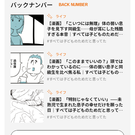
バックナンバー
BACK NUMBER
ライフ
【漫画】「こいつには無理」体の弱い息
子を見下す同級生……母が耳にした残酷
すぎる本音｜すべては子どものためだと
思ってた #2
すべては子どものためだと思ってた
ライフ
【漫画】「このままでいいの？」頭では
わかっているのに……体の弱い息子と同
級生を比べ焦る私｜すべては子どものた
めだと思ってた #3
すべては子どものためだと思ってた
ライフ
【漫画】「特別じゃなくていい」——未
熟児で生まれた息子の幸せだけを願った
日｜すべては子どものためだと思ってた
#1
すべては子どものためだと思ってた