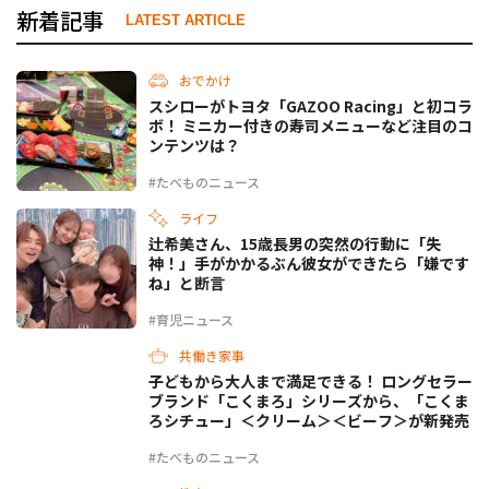
新着記事
LATEST ARTICLE
おでかけ
スシローがトヨタ「GAZOO Racing」と初コラ
ボ！ ミニカー付きの寿司メニューなど注目のコ
ンテンツは？
#たべものニュース
ライフ
辻希美さん、15歳長男の突然の行動に「失
神！」手がかかるぶん彼女ができたら「嫌です
ね」と断言
#育児ニュース
共働き家事
子どもから大人まで満足できる！ ロングセラー
ブランド「こくまろ」シリーズから、「こくま
ろシチュー」＜クリーム＞＜ビーフ＞が新発売
#たべものニュース