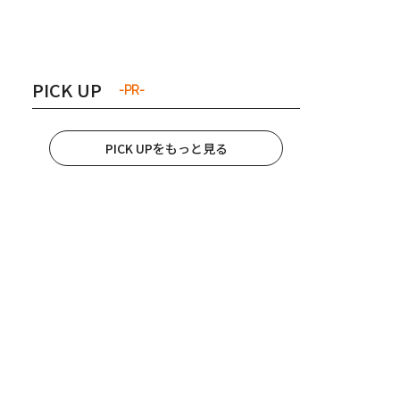
き夫婦
#産休
#育休
PICK UP
-PR-
PICK UPをもっと見る