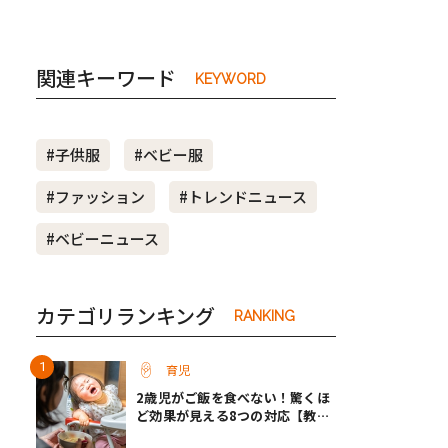
関連キーワード
KEYWORD
#子供服
#ベビー服
#ファッション
#トレンドニュース
#ベビーニュース
カテゴリランキング
RANKING
育児
2歳児がご飯を食べない！驚くほ
ど効果が見える8つの対応【教え
て保育士さん】