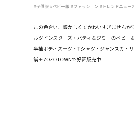
#子供服
#ベビー服
#ファッション
#トレンドニュー
#ワンオペ育児
#コミックエッセイ
この色合い、懐かしくてかわいすぎませんか
ルツインスターズ・パティ＆ジミーのベビー＆
#渡邊大地の令和的ワーパパ道
#ベ
半袖ボディスーツ・Tシャツ・ジャンスカ・サ
舗＋ZOZOTOWNで好評販売中