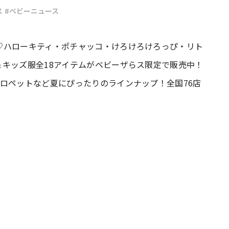
ス
#ベビーニュース
#共働き夫婦のセブンルール
#共働
♡ハローキティ・ポチャッコ・けろけろけろっぴ・リト
キッズ服全18アイテムがベビーザらス限定で販売中！
ビーニュース
#マタニティニュース
ロペットなど夏にぴったりのラインナップ！全国76店