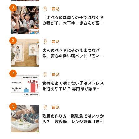
育児
「比べるのは周りの子ではなく昔
の我が子」木下ゆーきさんが語っ
た、成長ホルモン治療中のわが子
との向き合い方
育児
大人のベッドにそのままつなげ
る、安心の添い寝ベッド「そいね
ーるADプラス」登場
育児
食事をよく噛まない子はストレス
を抱えやすい？ 専門家が語る、
朝食が子どもに与える意外な影響
育児
軟飯の作り方｜離乳食ではいつか
ら？ 炊飯器・レンジ調理【管理
栄養士監修】