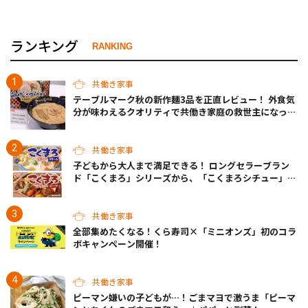
ランキング
RANKING
共働き家事
テーブルマーク秋の新作麺3品を正直レビュー！ 外食気
分が味わえるクオリティで共働き家庭の救世主になって
くれそう♡
共働き家事
子どもから大人まで満足できる！ ロングセラーブラン
ド「こくまろ」シリーズから、「こくまろシチュー」＜
クリーム＞＜ビーフ＞が新発売
共働き家事
全部集めたくなる！くら寿司×「ミニオンズ」初のコラ
ボキャンペーン開催！
共働き家事
ピーマン嫌いの子どもが…！ごまマヨで激うま「ピーマ