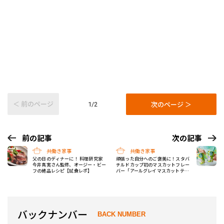
＜ 前のページ
次のページ ＞
1/2
前の記事
次の記事
共働き家事
共働き家事
父の日のディナーに！ 料理研究家
頑張った自分へのご褒美に！スタバ
今井真実さん監修、オージー・ビー
チルドカップ初のマスカットフレー
フの絶品レシピ【試食レポ】
バー「アールグレイマスカットティ
ーラテ」が6月9日発売
バックナンバー
BACK NUMBER