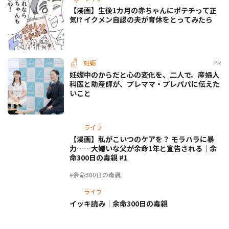
【漫画】生後1カ月の赤ちゃんにポテチって正
気!? イクメン自認の夫が育休をとってみたら
妊娠
PR
妊娠中のからだと心の変化を、二人で。産婦人
科医と助産師が、プレママ・プレパパに伝えた
いこと
ライフ
【漫画】私がこいつのケアを？ モラハラに暴
力……大嫌いな父が余命1年と宣告される｜余
命300日の毒親 #1
#余命300日の毒親
ライフ
イッキ読み｜余命300日の毒親