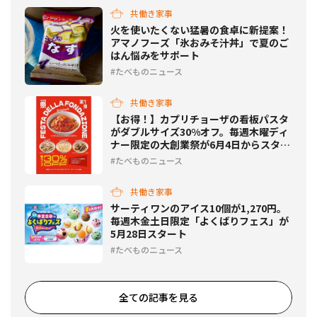
共働き家事
火を使いたくない猛暑の食卓に新提案！
アマノフーズ「氷おみそ汁丼」で夏のご
はん悩みをサポート
たべものニュース
共働き家事
【お得！】カプリチョーザの看板パスタ
がダブルサイズ30%オフ。毎週木曜ディ
ナー限定の大創業祭が6月4日からスター
ト
たべものニュース
共働き家事
サーティワンのアイス10個が1,270円。
毎週木金土日限定「よくばりフェス」が
5月28日スタート
たべものニュース
全ての記事を見る