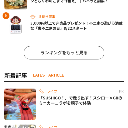
ンとちくわのごまマヨ和え」｜パパッと副菜！
共働き家事
3,000円以上で非売品プレゼント！不二家の遊び心満載
な「裏不二家の日」8/22スタート
ランキングをもっと見る
新着記事
LATEST ARTICLE
ライフ
PR
「SUSHIGO！」で走り出す！スシロー×GRの
ミニカーコラボを親子で体験
ライフ