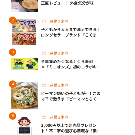
正直レビュー！ 外食気分が味わ
えるクオリティで共働き家庭の救
世主になってくれそう♡
共働き家事
子どもから大人まで満足できる！
ロングセラーブランド「こくま
ろ」シリーズから、「こくまろシ
チュー」＜クリーム＞＜ビーフ＞
が新発売
共働き家事
全部集めたくなる！くら寿司
×「ミニオンズ」初のコラボキャ
ンペーン開催！
共働き家事
ピーマン嫌いの子どもが…！ごま
マヨで激うま「ピーマンとちくわ
のごまマヨ和え」｜パパッと副
菜！
共働き家事
3,000円以上で非売品プレゼン
ト！不二家の遊び心満載な「裏不