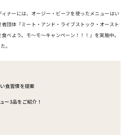
ディナーには、オージー・ビーフを使ったメニューはい
#共働き夫婦のセブンルール
#共働
産者団体「ミート・アンド・ライブストック・オースト
を食べよう。モ〜モ〜キャンペーン！！！」を実施中。
ビーニュース
#マタニティニュース
した。
しい食習慣を提案
ュー3品をご紹介！