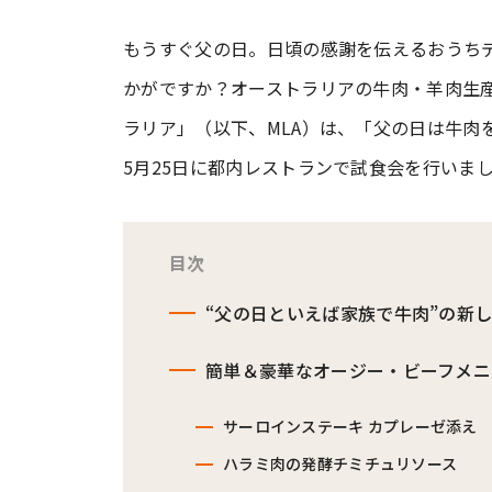
もうすぐ父の日。日頃の感謝を伝えるおうち
#ワンオペ育児
#コミックエッセイ
かがですか？オーストラリアの牛肉・羊肉生
ラリア」（以下、MLA）は、「父の日は牛肉
#渡邊大地の令和的ワーパパ道
#ベ
5月25日に都内レストランで試食会を行いま
目次
“父の日といえば家族で牛肉”の新
簡単＆豪華なオージー・ビーフメニ
サーロインステーキ カプレーゼ添え
ハラミ肉の発酵チミチュリソース