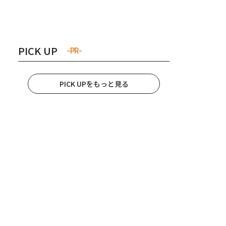
き夫婦
#産休
#育休
PICK UP
-PR-
PICK UPをもっと見る