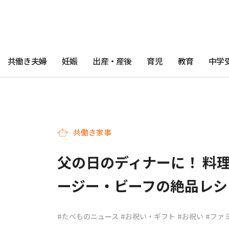
共働き夫婦
妊娠
出産・産後
育児
教育
中学
共働き家事
父の日のディナーに！ 料
ージー・ビーフの絶品レシ
#たべものニュース
#お祝い・ギフト
#お祝い
#ファ