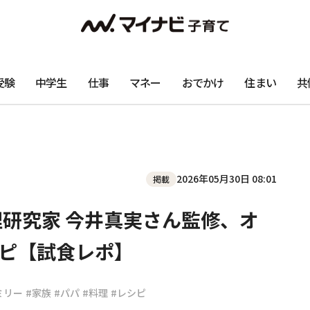
受験
中学生
仕事
マネー
おでかけ
住まい
共
2026年05月30日 08:01
掲載
理研究家 今井真実さん監修、オ
ピ【試食レポ】
ミリー
#家族
#パパ
#料理
#レシピ