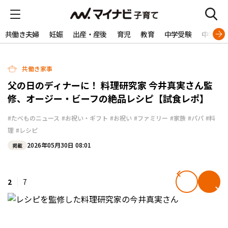
共働き夫婦
妊娠
出産・産後
育児
教育
中学受験
中学生
共働き家事
父の日のディナーに！ 料理研究家 今井真実さん監
修、オージー・ビーフの絶品レシピ【試食レポ】
#たべものニュース
#お祝い・ギフト
#お祝い
#ファミリー
#家族
#パパ
#料
理
#レシピ
2026年05月30日 08:01
掲載
2
7