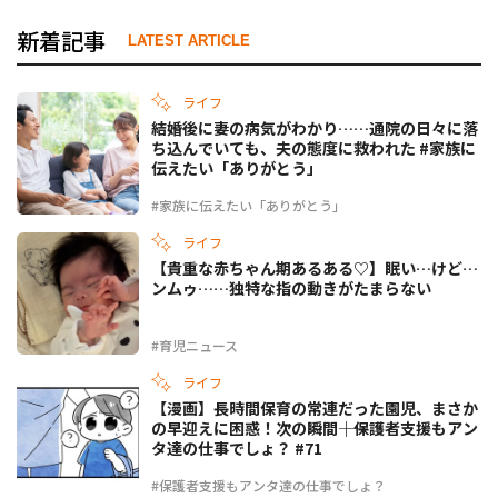
新着記事
LATEST ARTICLE
ライフ
結婚後に妻の病気がわかり……通院の日々に落
ち込んでいても、夫の態度に救われた #家族に
伝えたい「ありがとう」
#家族に伝えたい「ありがとう」
ライフ
【貴重な赤ちゃん期あるある♡】眠い…けど…
ンムゥ……独特な指の動きがたまらない
#育児ニュース
ライフ
【漫画】長時間保育の常連だった園児、まさか
の早迎えに困惑！次の瞬間――｜保護者支援もアン
タ達の仕事でしょ？ #71
#保護者支援もアンタ達の仕事でしょ？