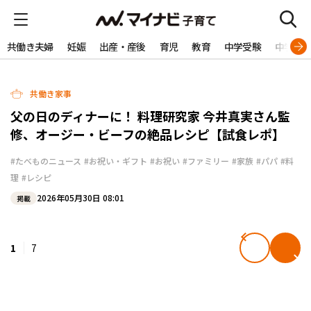
共働き夫婦
妊娠
出産・産後
育児
教育
中学受験
中学生
共働き家事
父の日のディナーに！ 料理研究家 今井真実さん監
修、オージー・ビーフの絶品レシピ【試食レポ】
#たべものニュース
#お祝い・ギフト
#お祝い
#ファミリー
#家族
#パパ
#料
理
#レシピ
2026年05月30日 08:01
掲載
1
7