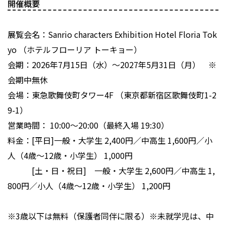
開催概要
展覧会名：Sanrio characters Exhibition Hotel Floria Tok
yo （ホテルフローリア トーキョー）
会期：2026年7月15日（水）～2027年5月31日（月） ※
会期中無休
会場：東急歌舞伎町タワー4F （東京都新宿区歌舞伎町1-2
9-1）
営業時間： 10:00～20:00（最終入場 19:30）
料金：[平日]一般・大学生 2,400円／中高生 1,600円／小
人（4歳～12歳・小学生） 1,000円
[土・日・祝日] 一般・大学生 2,600円／中高生 1,
800円／小人（4歳～12歳・小学生） 1,200円
※3歳以下は​無料​（保護者同伴に​限る）​※未就学児は、中