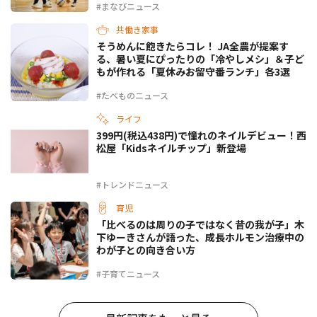
#まなびニュース
共働き家事
そうめんに飽きたらコレ！ JA全農が提案す
る、暑い夏にぴったりの「冷やしメシ」＆子ど
もが作れる「夏休みお留守番ランチ」各3選
#たべものニュース
ライフ
399円(税込438円)で憧れのネイルデビュー！西
松屋「Kidsネイルチップ」新登場
#トレンドニュース
育児
「比べるのは周りの子ではなく昔の我が子」木
下ゆーきさんが語った、成長ホルモン治療中の
わが子との向き合い方
#子育てニュース