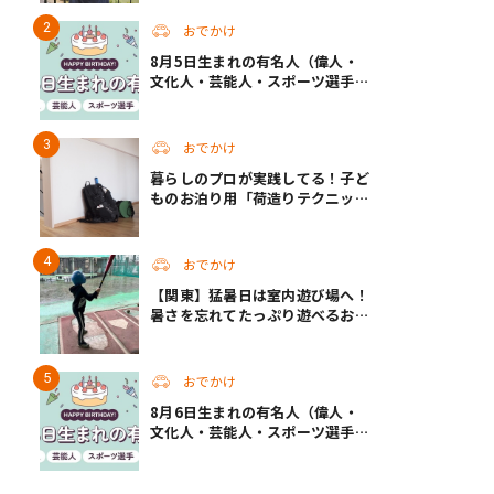
る非日常ステイ（静岡・駿東郡）
おでかけ
8月5日生まれの有名人（偉人・
文化人・芸能人・スポーツ選手・
アニメキャラ）
おでかけ
暮らしのプロが実践してる！子ど
ものお泊り用「荷造りテクニッ
ク」
おでかけ
【関東】猛暑日は室内遊び場へ！
暑さを忘れてたっぷり遊べるおす
すめスポット14選 | 夏休みのおで
かけにも
おでかけ
8月6日生まれの有名人（偉人・
文化人・芸能人・スポーツ選手・
アニメキャラ）