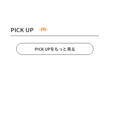
き夫婦
#産休
#育休
PICK UP
-PR-
PICK UPをもっと見る