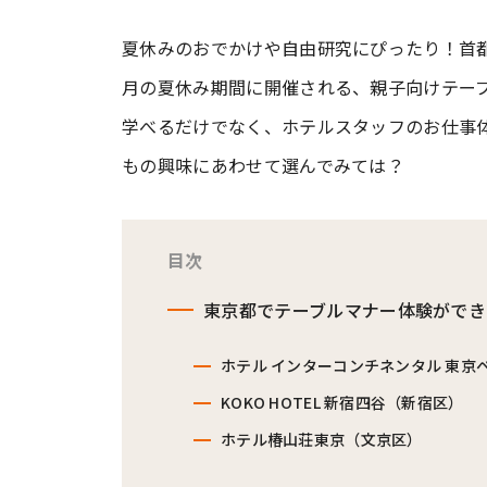
夏休みのおでかけや自由研究にぴったり！首都
#ワンオペ育児
#コミックエッセイ
月の夏休み期間に開催される、親子向けテー
学べるだけでなく、ホテルスタッフのお仕事
#渡邊大地の令和的ワーパパ道
#ベ
もの興味にあわせて選んでみては？
目次
東京都でテーブルマナー体験ができ
ホテル インターコンチネンタル 東京
KOKO HOTEL 新宿四谷（新宿区）
ホテル椿山荘東京（文京区）