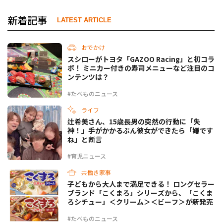
新着記事
LATEST ARTICLE
おでかけ
スシローがトヨタ「GAZOO Racing」と初コラ
ボ！ ミニカー付きの寿司メニューなど注目のコ
ンテンツは？
#たべものニュース
ライフ
辻希美さん、15歳長男の突然の行動に「失
神！」手がかかるぶん彼女ができたら「嫌です
ね」と断言
#育児ニュース
共働き家事
子どもから大人まで満足できる！ ロングセラー
ブランド「こくまろ」シリーズから、「こくま
ろシチュー」＜クリーム＞＜ビーフ＞が新発売
#たべものニュース