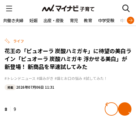
共働き夫婦
妊娠
出産・産後
育児
教育
中学受験
中学生
ライフ
花王の「ピュオーラ 炭酸ハミガキ」に待望の美白ラ
イン「ピュオーラ 炭酸ハミガキ 浮かせる美白」が
新登場！ 新商品を早速試してみた
#トレンドニュース
#歯みがき
#歯とお口の悩み
#試してみた！
2026年07月06日 11:31
掲載
8
9