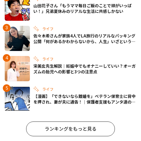
山田花子さん「もうママ毎日ご飯のことで頭がいっぱ
い！」兄弟夏休みのリアルな生活に共感しかない
ライフ
佐々木希さんが家族4人でLA旅行のリアルなパッキング
公開「何があるかわからないから、人生」いざというと
きの備えも
ライフ
宋美玄先生解説｜妊娠中でもオナニーしていい？オーガ
ズムの胎児への影響と3つの注意点
ライフ
【漫画】「できないなら離婚を」ベテラン保育士に背中
を押され、妻が夫に通告！｜保護者支援もアンタ達の仕
事でしょ？ #65
ランキングをもっと見る