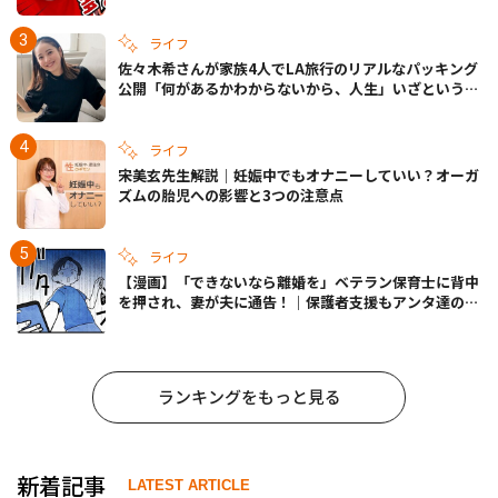
ライフ
佐々木希さんが家族4人でLA旅行のリアルなパッキング
公開「何があるかわからないから、人生」いざというと
きの備えも
ライフ
宋美玄先生解説｜妊娠中でもオナニーしていい？オーガ
ズムの胎児への影響と3つの注意点
ライフ
【漫画】「できないなら離婚を」ベテラン保育士に背中
を押され、妻が夫に通告！｜保護者支援もアンタ達の仕
事でしょ？ #65
ランキングをもっと見る
新着記事
LATEST ARTICLE