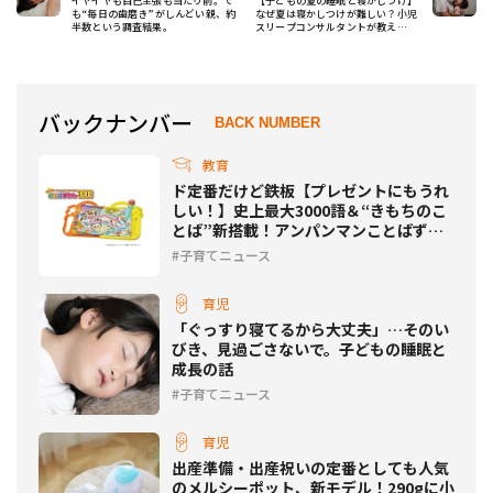
イヤイヤも自己主張も当たり前。で
【子どもの夏の睡眠と寝かしつけ】
も“毎日の歯磨き”がしんどい親、約
なぜ夏は寝かしつけが難しい？小児
半数という調査結果。
スリープコンサルタントが教え
る“おやすみ”のコツ
バックナンバー
BACK NUMBER
教育
ド定番だけど鉄板【プレゼントにもうれ
しい！】史上最大3000語＆“きもちのこ
とば”新搭載！アンパンマンことばずか
んが進化して登場
子育てニュース
育児
「ぐっすり寝てるから大丈夫」…そのい
びき、見過ごさないで。子どもの睡眠と
成長の話
子育てニュース
育児
出産準備・出産祝いの定番としても人気
のメルシーポット、新モデル！290gに小