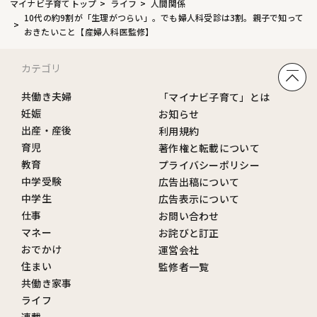
マイナビ子育てトップ
ライフ
人間関係
10代の約9割が「生理がつらい」。でも婦人科受診は3割。親子で知って
おきたいこと【産婦人科医監修】
カテゴリ
共働き夫婦
「マイナビ子育て」とは
妊娠
お知らせ
出産・産後
利用規約
育児
著作権と転載について
教育
プライバシーポリシー
中学受験
広告出稿について
中学生
広告表示について
仕事
お問い合わせ
マネー
お詫びと訂正
おでかけ
運営会社
住まい
監修者一覧
共働き家事
ライフ