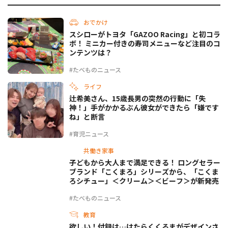
おでかけ
スシローがトヨタ「GAZOO Racing」と初コラ
ボ！ ミニカー付きの寿司メニューなど注目のコ
ンテンツは？
#たべものニュース
ライフ
辻希美さん、15歳長男の突然の行動に「失
神！」手がかかるぶん彼女ができたら「嫌です
ね」と断言
#育児ニュース
共働き家事
子どもから大人まで満足できる！ ロングセラー
ブランド「こくまろ」シリーズから、「こくま
ろシチュー」＜クリーム＞＜ビーフ＞が新発売
#たべものニュース
教育
欲しい！付録は…はたらくくるまがデザインさ