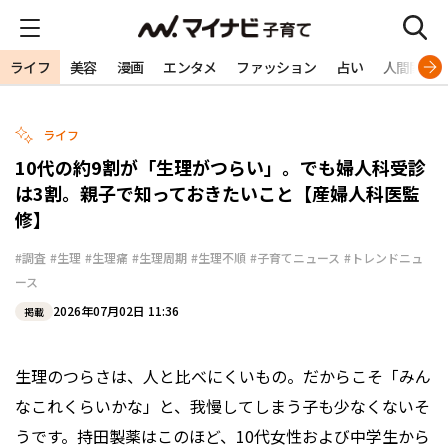
ライフ
美容
漫画
エンタメ
ファッション
占い
人間関係
ライフ
10代の約9割が「生理がつらい」。でも婦人科受診
は3割。親子で知っておきたいこと【産婦人科医監
修】
#調査
#生理
#生理痛
#生理周期
#生理不順
#子育てニュース
#トレンドニュ
ース
2026年07月02日 11:36
掲載
生理のつらさは、人と比べにくいもの。だからこそ「みん
なこれくらいかな」と、我慢してしまう子も少なくないそ
うです。持田製薬はこのほど、10代女性および中学生から