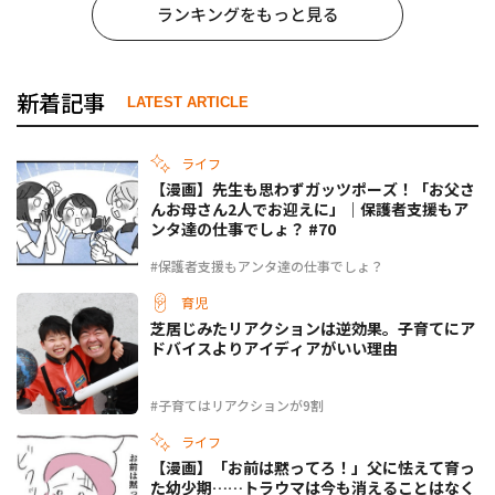
ランキングをもっと見る
新着記事
LATEST ARTICLE
ライフ
【漫画】先生も思わずガッツポーズ！「お父さ
んお母さん2人でお迎えに」｜保護者支援もア
ンタ達の仕事でしょ？ #70
#保護者支援もアンタ達の仕事でしょ？
育児
芝居じみたリアクションは逆効果。子育てにア
ドバイスよりアイディアがいい理由
#子育てはリアクションが9割
ライフ
【漫画】「お前は黙ってろ！」父に怯えて育っ
た幼少期……トラウマは今も消えることはなく