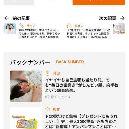
前の記事
次の記事
ライフ
住まい
10代の約9割が「生理がつらい」。
【“見やすい”が学習を快適に！】教
でも婦人科受診は3割。親子で知っ
科書や参考書、タブレットの閲覧を
ておきたいこと【産婦人科医監修】
快適にしてくれる、360°回転＆高さ
調整できる書見台が登場！
バックナンバー
BACK NUMBER
育児
イヤイヤも自己主張も当たり前。で
も“毎日の歯磨き”がしんどい親、約半数
という調査結果。
子育てニュース
教育
ド定番だけど鉄板【プレゼントにもうれ
しい！】史上最大3000語＆“きもちのこ
とば”新搭載！アンパンマンことばずか