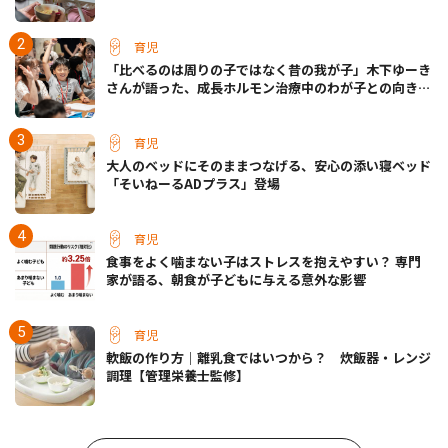
育児
「比べるのは周りの子ではなく昔の我が子」木下ゆーき
さんが語った、成長ホルモン治療中のわが子との向き合
い方
育児
大人のベッドにそのままつなげる、安心の添い寝ベッド
「そいねーるADプラス」登場
育児
食事をよく噛まない子はストレスを抱えやすい？ 専門
家が語る、朝食が子どもに与える意外な影響
育児
軟飯の作り方｜離乳食ではいつから？ 炊飯器・レンジ
調理【管理栄養士監修】