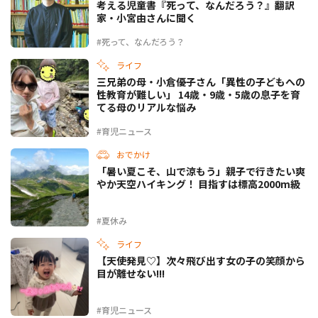
考える児童書『死って、なんだろう？』翻訳
家・小宮由さんに聞く
#死って、なんだろう？
ライフ
三兄弟の母・小倉優子さん「異性の子どもへの
性教育が難しい」 14歳・9歳・5歳の息子を育
てる母のリアルな悩み
#育児ニュース
おでかけ
「暑い夏こそ、山で涼もう」親子で行きたい爽
やか天空ハイキング！ 目指すは標高2000m級
#夏休み
ライフ
【天使発見♡】次々飛び出す女の子の笑顔から
目が離せない!!!
#育児ニュース