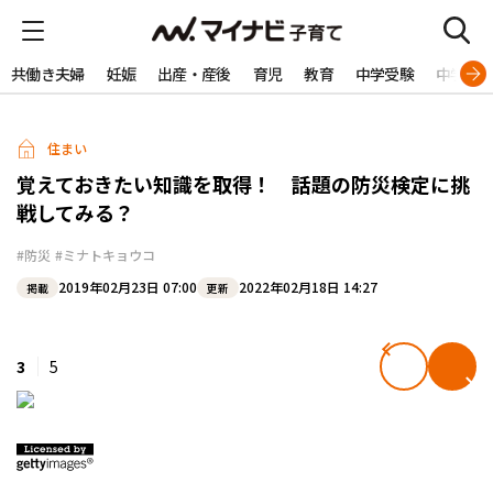
共働き夫婦
妊娠
出産・産後
育児
教育
中学受験
中学生
住まい
覚えておきたい知識を取得！ 話題の防災検定に挑
戦してみる？
#防災
#ミナトキョウコ
2019年02月23日 07:00
2022年02月18日 14:27
掲載
更新
3
5