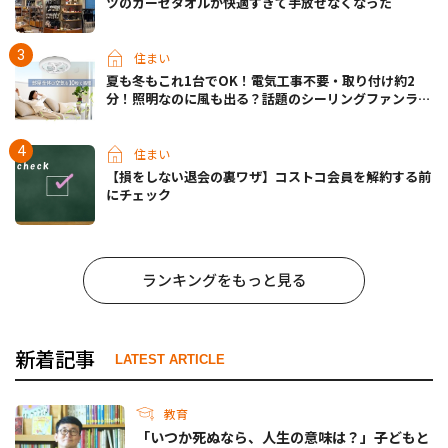
ツのガーゼタオルが快適すぎて手放せなくなった
住まい
夏も冬もこれ1台でOK！電気工事不要・取り付け約2
分！照明なのに風も出る？話題のシーリングファンライ
トが先行販売中
住まい
【損をしない退会の裏ワザ】コストコ会員を解約する前
にチェック
ランキングをもっと見る
新着記事
LATEST ARTICLE
教育
「いつか死ぬなら、人生の意味は？」子どもと