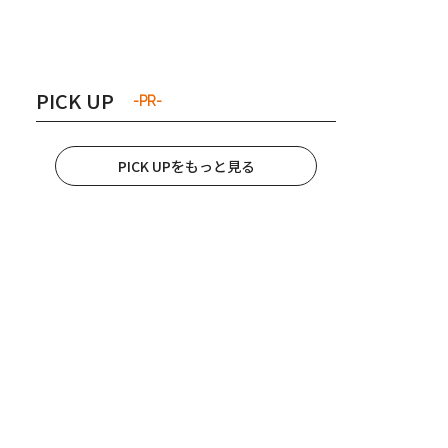
き夫婦
#産休
#育休
PICK UP
-PR-
PICK UPをもっと見る