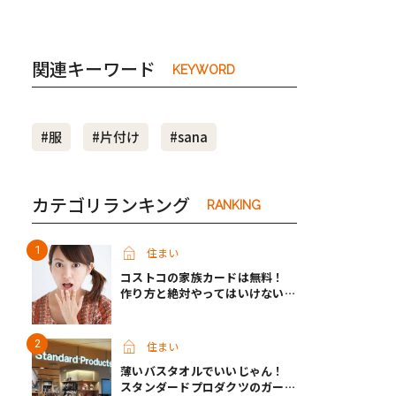
関連キーワード
KEYWORD
#服
#片付け
#sana
カテゴリランキング
RANKING
住まい
コストコの家族カードは無料！
作り方と絶対やってはいけないパ
ターンとは？
住まい
薄いバスタオルでいいじゃん！
スタンダードプロダクツのガーゼ