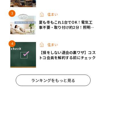
タオルが快適すぎて手放せなくな
った
住まい
夏も冬もこれ1台でOK！電気工
事不要・取り付け約2分！照明な
のに風も出る？話題のシーリング
ファンライトが先行販売中
住まい
【損をしない退会の裏ワザ】コス
トコ会員を解約する前にチェック
ランキングをもっと見る