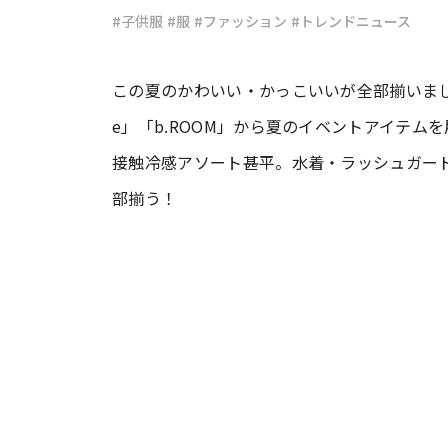
#子供服
#服
#ファッション
#トレンドニュース
#ワンオペ育児
#コミックエッセイ
この夏のかわいい・かっこいいが全部揃いました
e」「b.ROOM」から夏のイベントアイテ
#渡邊大地の令和的ワーパパ道
#ベ
接触冷感アソート甚平。水着・ラッシュガー
部揃う！