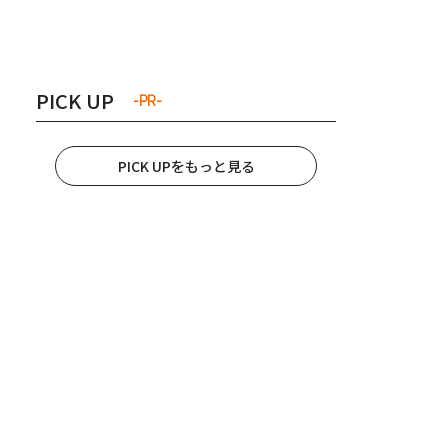
き夫婦
#産休
#育休
PICK UP
-PR-
PICK UPをもっと見る