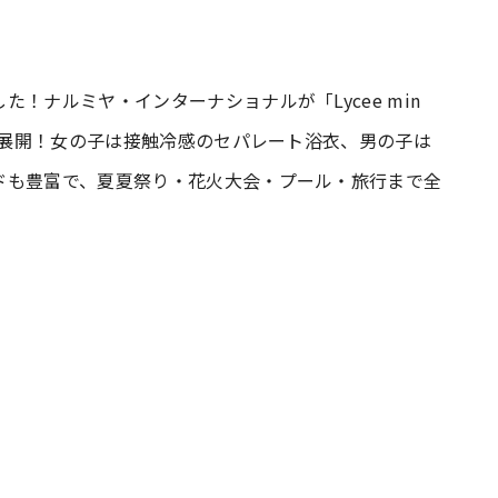
#共働き夫婦のセブンルール
#共働
！ナルミヤ・インターナショナルが「Lycee min
ムを展開！女の子は接触冷感のセパレート浴衣、男の子は
ビーニュース
#マタニティニュース
ドも豊富で、夏夏祭り・花火大会・プール・旅行まで全