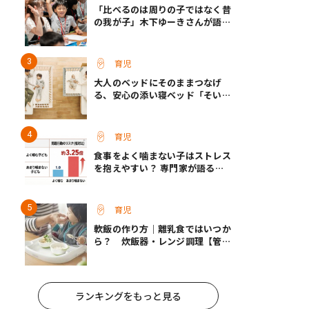
「比べるのは周りの子ではなく昔
の我が子」木下ゆーきさんが語っ
た、成長ホルモン治療中のわが子
との向き合い方
育児
大人のベッドにそのままつなげ
る、安心の添い寝ベッド「そいね
ーるADプラス」登場
育児
食事をよく噛まない子はストレス
を抱えやすい？ 専門家が語る、
朝食が子どもに与える意外な影響
育児
軟飯の作り方｜離乳食ではいつか
ら？ 炊飯器・レンジ調理【管理
栄養士監修】
ランキングをもっと見る