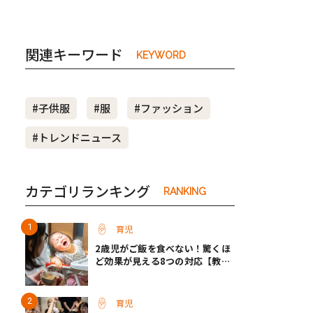
関連キーワード
KEYWORD
#子供服
#服
#ファッション
#トレンドニュース
カテゴリランキング
RANKING
育児
2歳児がご飯を食べない！驚くほ
ど効果が見える8つの対応【教え
て保育士さん】
育児