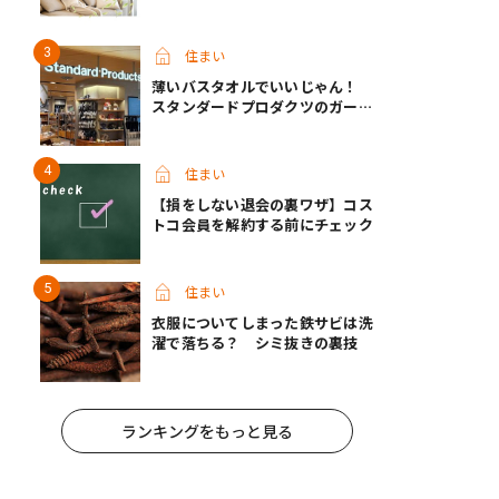
のに風も出る？話題のシーリング
ファンライトが先行販売中
住まい
薄いバスタオルでいいじゃん！
スタンダードプロダクツのガーゼ
タオルが快適すぎて手放せなくな
った
住まい
【損をしない退会の裏ワザ】コス
トコ会員を解約する前にチェック
住まい
衣服についてしまった鉄サビは洗
濯で落ちる？ シミ抜きの裏技
ランキングをもっと見る