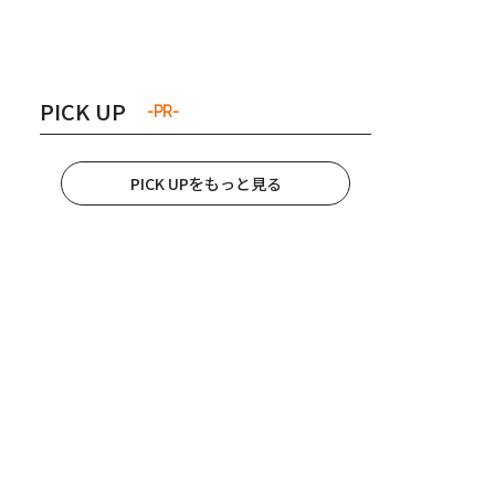
き夫婦
#産休
#育休
PICK UP
-PR-
PICK UPをもっと見る