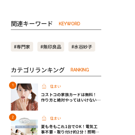
関連キーワード
KEYWORD
#専門家
#無印良品
#水谷妙子
カテゴリランキング
RANKING
住まい
コストコの家族カードは無料！
作り方と絶対やってはいけないパ
ターンとは？
住まい
夏も冬もこれ1台でOK！電気工
事不要・取り付け約2分！照明な