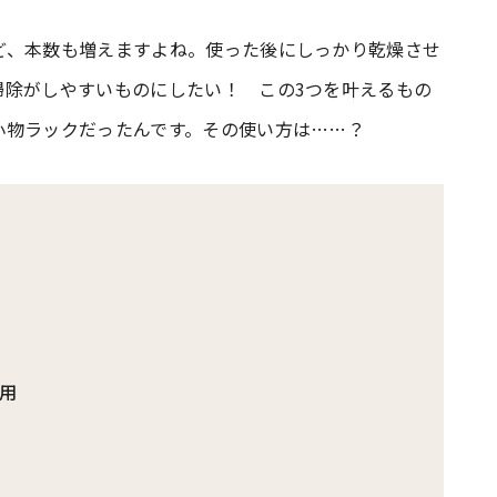
ど、本数も増えますよね。使った後にしっかり乾燥させ
#共働き夫婦のセブンルール
#共働
掃除がしやすいものにしたい！ この3つを叶えるもの
小物ラックだったんです。その使い方は……？
ビーニュース
#マタニティニュース
用
と