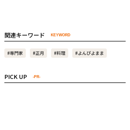
関連キーワード
KEYWORD
#専門家
#正月
#料理
#よんぴよまま
PICK UP
-PR-