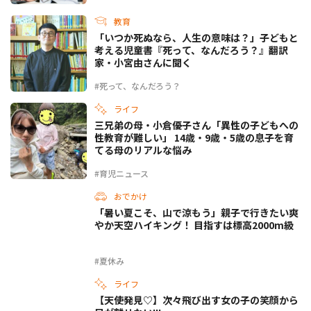
教育
「いつか死ぬなら、人生の意味は？」子どもと
考える児童書『死って、なんだろう？』翻訳
家・小宮由さんに聞く
#死って、なんだろう？
ライフ
三兄弟の母・小倉優子さん「異性の子どもへの
性教育が難しい」 14歳・9歳・5歳の息子を育
てる母のリアルな悩み
#育児ニュース
おでかけ
「暑い夏こそ、山で涼もう」親子で行きたい爽
やか天空ハイキング！ 目指すは標高2000m級
#夏休み
ライフ
【天使発見♡】次々飛び出す女の子の笑顔から