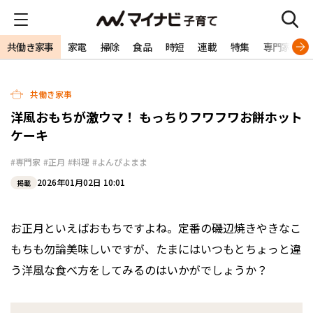
共働き家事
家電
掃除
食品
時短
連載
特集
専門家
共働き家事
洋風おもちが激ウマ！ もっちりフワフワお餅ホット
ケーキ
#専門家
#正月
#料理
#よんぴよまま
2026年01月02日 10:01
掲載
お正月といえばおもちですよね。定番の磯辺焼きやきなこ
もちも勿論美味しいですが、たまにはいつもとちょっと違
う洋風な食べ方をしてみるのはいかがでしょうか？