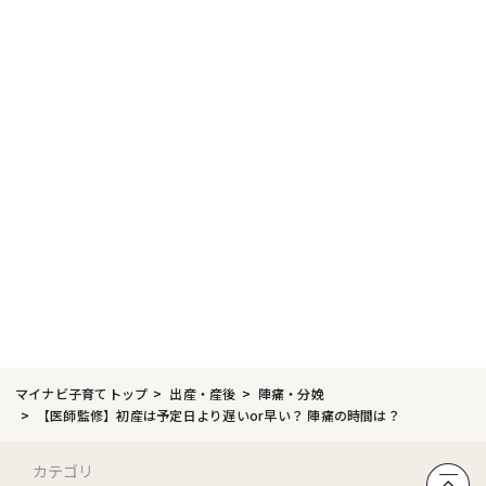
マイナビ子育てトップ
出産・産後
陣痛・分娩
【医師監修】初産は予定日より遅いor早い？ 陣痛の時間は？
カテゴリ