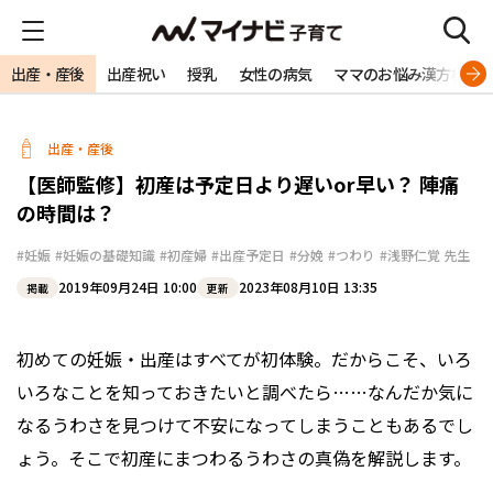
出産・産後
出産祝い
授乳
女性の病気
ママのお悩み漢方相談
出産・産後
【医師監修】初産は予定日より遅いor早い？ 陣痛
の時間は？
#妊娠
#妊娠の基礎知識
#初産婦
#出産予定日
#分娩
#つわり
#浅野仁覚 先生
2019年09月24日 10:00
2023年08月10日 13:35
掲載
更新
初めての妊娠・出産はすべてが初体験。だからこそ、いろ
いろなことを知っておきたいと調べたら……なんだか気に
なるうわさを見つけて不安になってしまうこともあるでし
ょう。そこで初産にまつわるうわさの真偽を解説します。