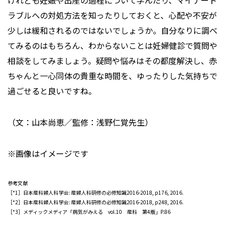
けれども妊娠や出産の過程について学んだり、マイナート
ラブルへの対処方法を知ったりしておくと、心配や不安が
少しは緩和されるのではないでしょうか。自分なりに調べ
てみるのはもちろん、わからないことは妊婦健診で質問や
相談をしてみましょう。疑問や悩みはその都度解決し、赤
ちゃんと一心同体の貴重な時間を、ゆったりした気持ちで
過ごせると良いですね。
（文：山本尚恵／監修：浅野仁覚先生）
※画像はイメージです
参考文献
［*1］日本産科婦人科学会: 産婦人科研修の必修知識2016-2018, p176, 2016.
［*2］日本産科婦人科学会: 産婦人科研修の必修知識2016-2018, p248, 2016.
［*3］メディックメディア「病気がみえる vol.10 産科 第4版」P.86